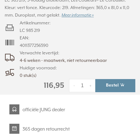
LC 985 219, 5-voudig afdekraam, Les Couleurs® Le Corbusier.
Kleur: vert fonce. Kleurcode: 219. Afmetingen: 365,0 x 81,0 x 11,0
mm. Duroplast, mat gelakt.
Meer informatie »
Artikelnummer:
LC 985 219
EAN:
4011377256590
Verwachte levertijd:
4-6 weken - maatwerk, niet retourneerbaar
Huidige voorraad:
0 stuk(s)
116,95
Bestel
-
+
officiële JUNG dealer
365 dagen retourrecht