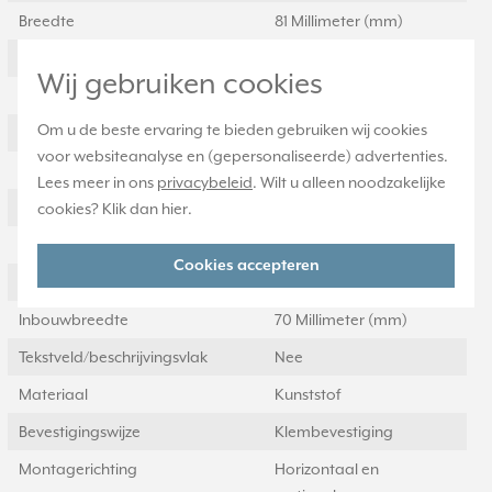
Breedte
81 Millimeter (mm)
Halogeenvrij
Ja
Wij gebruiken cookies
Hoogte
365 Millimeter (mm)
Om u de beste ervaring te bieden gebruiken wij cookies
Diepte
11 Millimeter (mm)
voor websiteanalyse en (gepersonaliseerde) advertenties.
Aantal eenheden
5
Lees meer in ons
privacybeleid
. Wilt u alleen noodzakelijke
Met klapdeksel
Nee
cookies? Klik dan
hier
.
Oppervlaktebescherming
Gelakt
Cookies accepteren
Inbouwhoogte
70 Millimeter (mm)
Inbouwbreedte
70 Millimeter (mm)
Tekstveld/beschrijvingsvlak
Nee
Materiaal
Kunststof
Bevestigingswijze
Klembevestiging
Montagerichting
Horizontaal en