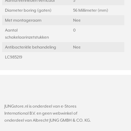
Aantal eenheden verticaal
5
Diameter boring (gaten)
56 Millimeter (mm)
Met montageraam
Nee
Aantal
0
schakelaarinzetstukken
Antibacteriële behandeling
Nee
LC985219
JUNGstore.nl is onderdeel van e-Stores
International B.V. en geen webwinkel of
onderdeel van Albrecht JUNG GMBH & CO. KG.