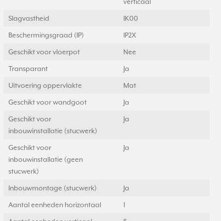
verticaal
Slagvastheid
IK00
Beschermingsgraad (IP)
IP2X
Geschikt voor vloerpot
Nee
Transparant
Ja
Uitvoering oppervlakte
Mat
Geschikt voor wandgoot
Ja
Geschikt voor
Ja
inbouwinstallatie (stucwerk)
Geschikt voor
Ja
inbouwinstallatie (geen
stucwerk)
Inbouwmontage (stucwerk)
Ja
Aantal eenheden horizontaal
1