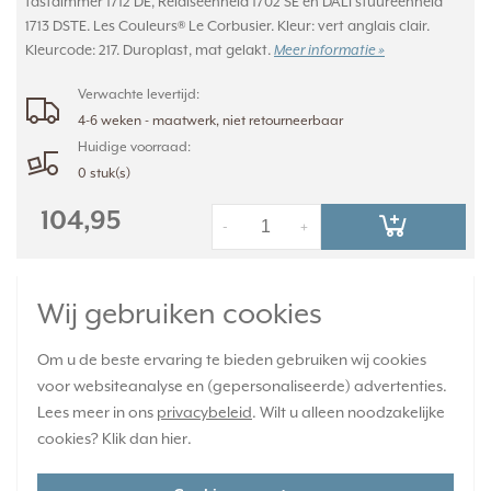
tastdimmer 1712 DE, Relaiseenheid 1702 SE en DALI stuureenheid
1713 DSTE. Les Couleurs® Le Corbusier. Kleur: vert anglais clair.
Kleurcode: 217. Duroplast, mat gelakt.
Meer informatie »
Verwachte levertijd:
4-6 weken - maatwerk, niet retourneerbaar
Huidige voorraad:
0 stuk(s)
104,95
-
+
JUNG dimmerknop 1-voudig tastdimmer met
Wij gebruiken cookies
pijlsymbolen Les Couleurs vert anglais clair
217 (LC 1700 P 217)
Om u de beste ervaring te bieden gebruiken wij cookies
voor websiteanalyse en (gepersonaliseerde) advertenties.
Lees meer in ons
privacybeleid
. Wilt u alleen noodzakelijke
cookies? Klik dan
hier
.