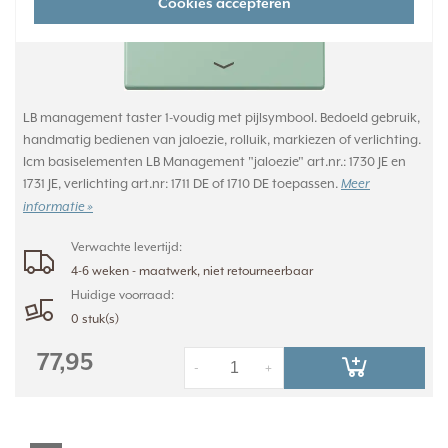
Cookies accepteren
LB management taster 1-voudig met pijlsymbool. Bedoeld gebruik,
handmatig bedienen van jaloezie, rolluik, markiezen of verlichting.
Icm basiselementen LB Management "jaloezie" art.nr.: 1730 JE en
1731 JE, verlichting art.nr: 1711 DE of 1710 DE toepassen.
Meer
informatie »
Verwachte levertijd:
4-6 weken - maatwerk, niet retourneerbaar
Huidige voorraad:
0 stuk(s)
77,95
-
+