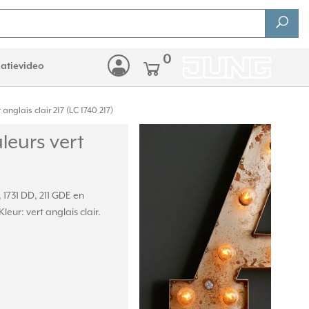
0
latievideo
glais clair 217 (LC 1740 217)
eurs vert
1731 DD, 211 GDE en
ur: vert anglais clair.