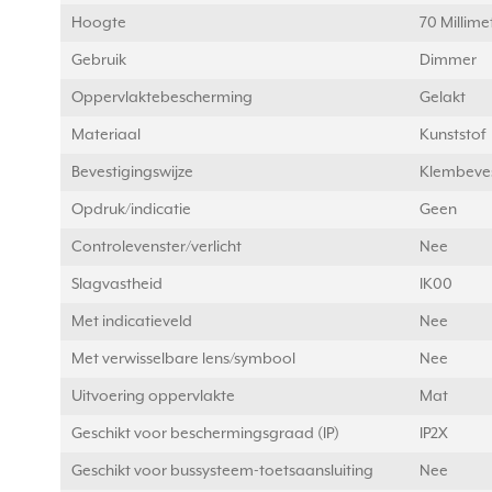
Hoogte
70 Millim
Gebruik
Dimmer
Oppervlaktebescherming
Gelakt
Materiaal
Kunststof
Bevestigingswijze
Klembeves
Opdruk/indicatie
Geen
Controlevenster/verlicht
Nee
Slagvastheid
IK00
Met indicatieveld
Nee
Met verwisselbare lens/symbool
Nee
Uitvoering oppervlakte
Mat
Geschikt voor beschermingsgraad (IP)
IP2X
Geschikt voor bussysteem-toetsaansluiting
Nee