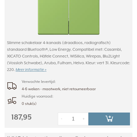
Slimme schakelaar 4-kanaals (draadloos, radiografisch)
standaard Bluetooth®, Low Energy. Compatibel met: Casambi,
XICATO Controls, Häfele Connect, WiSilica, Wirepas, Blu2Light
(Vossloh Schwabe), Aruba, Fulham, Helva. Kleur: vert 31. Kleurcode:
220.
Meer informatie »
Verwachte levertijd:
4-6 weken - maatwerk, niet retourneerbaar
Huidige voorraad:
0 stuk(s)
187,95
-
+