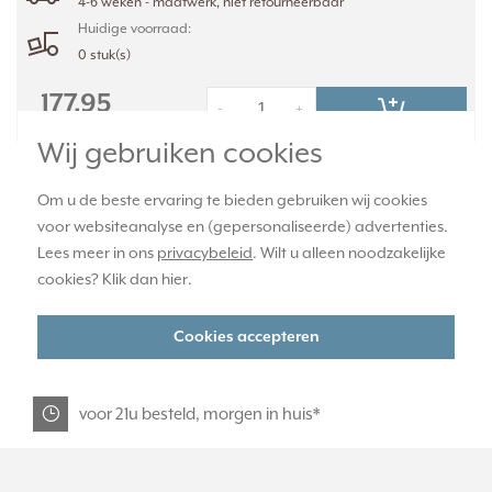
4-6 weken - maatwerk, niet retourneerbaar
Huidige voorraad:
0 stuk(s)
177,95
-
+
Wij gebruiken cookies
Om u de beste ervaring te bieden gebruiken wij cookies
officiële JUNG dealer
voor websiteanalyse en (gepersonaliseerde) advertenties.
Lees meer in ons
privacybeleid
. Wilt u alleen noodzakelijke
365 dagen retourrecht
cookies? Klik dan
hier
.
Cookies accepteren
veilig kopen met kopersbescherming
voor 21u besteld, morgen in huis*