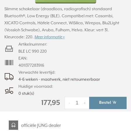
Slimme schakelaar (draadloos, radiografisch) standaard
Bluetooth®, Low Energy (BLE). Compatibel met: Casambi,
XICATO Controls, Häfele Connect, WiSilica, Wirepas, Blu2Light
(Vossloh Schwabe), Aruba, Fulham, Helva. Kleur: vert 31.
Kleurcode: 220.
Meer informatie »
Artikelnummer:
BLE LC 990 220
EAN:
4011377283916
Verwachte levertijd:
4-6 weken - maatwerk, niet retourneerbaar
Huidige voorraad:
0 stuk(s)
177,95
Bestel
-
+
officiële JUNG dealer