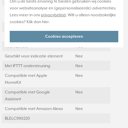
Met handzender
Nee
Om u de beste ervaring te bieden gebruiken wij cookies
voor websiteanalyse en (gepersonaliseerde) advertenties.
Geschikt voor
Ja
Lees meer in ons
privacybeleid
. Wilt u alleen noodzakelijke
jaloezieschakelaar
cookies? Klik dan
hier
.
Transparant
Nee
Cookies accepteren
Uitvoering oppervlakte
Mat
Raamzender
Nee
Geschikt voor indicatie-element
Nee
Met IFTTT ondersteuning
Nee
Compatible met Apple
Nee
HomeKit
Compatible met Google
Nee
Assistant
Compatible met Amazon Alexa
Nee
BLELC990220