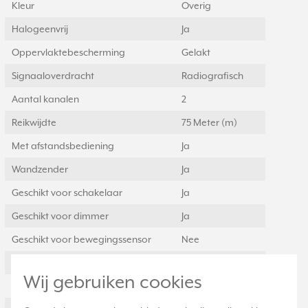
Kleur
Overig
Halogeenvrij
Ja
Oppervlaktebescherming
Gelakt
Signaaloverdracht
Radiografisch
Aantal kanalen
2
Reikwijdte
75 Meter (m)
Met afstandsbediening
Ja
Wandzender
Ja
Geschikt voor schakelaar
Ja
Geschikt voor dimmer
Ja
Geschikt voor bewegingssensor
Nee
Materiaalkwaliteit
Thermoplast
Wij gebruiken cookies
Materiaal
Kunststof