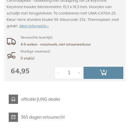
Centraalplaat - afdekking met draagring tbv 2x keystone.
Keystone houder binnenmaten: 15,3 x 19,3 mm. Voorzien van
schuifje met terugstelveer. Te combineren met UMA-CAT6A-25.
Kleur: terre d'ombre brulee 59. Kleurcode: 252. Thermoplast, mat
gelakt.
Meer informatie »
Verwachte levertijd:
4-6 weken - maatwerk, niet retourneerbaar
Huidige voorraad:
0 stuk(s)
64,95
-
+
officiële JUNG dealer
365 dagen retourrecht