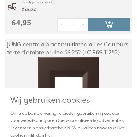
Huidige voorraad:
0 stuk(s)
64,95
-
+
JUNG centraalplaat multimedia Les Couleurs
terre d'ombre brulee 59 252 (LC 969 T 252)
Wij gebruiken cookies
Om u de beste ervaring te bieden gebruiken wij cookies
voor websiteanalyse en (gepersonaliseerde) advertenties.
Centraalplaat als afdekking voor luidspreker inbouw
Lees meer in ons
privacybeleid
. Wilt u alleen noodzakelijke
binnenwerken. LC969. Les Couleurs® Le Corbusier. Kleur: terre
cookies? Klik dan
hier
.