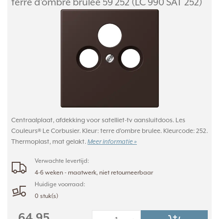
terre d'ombre brulee 59 252 (LC 990 SAT 252)
Centraalplaat, afdekking voor satelliet-tv aansluitdoos. Les
Couleurs® Le Corbusier. Kleur: terre d'ombre brulee. Kleurcode: 252.
Thermoplast, mat gelakt.
Meer informatie »
Verwachte levertijd:
4-6 weken - maatwerk, niet retourneerbaar
Huidige voorraad:
0 stuk(s)
64,95