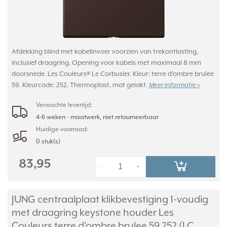
Afdekking blind met kabelinvoer voorzien van trekontlasting,
inclusief draagring. Opening voor kabels met maximaal 8 mm
doorsnede. Les Couleurs® Le Corbusier. Kleur: terre d'ombre brulee
59. Kleurcode: 252. Thermoplast, mat gelakt.
Meer informatie »
Verwachte levertijd:
4-6 weken - maatwerk, niet retourneerbaar
Huidige voorraad:
0 stuk(s)
83,95
-
+
JUNG centraalplaat klikbevestiging 1-voudig
met draagring keystone houder Les
Couleurs terre d'ombre brulee 59 252 (LC