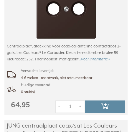
Centraalplaat, afdekking voor coax/cai antenne contactdoos 2-
gats. Les Couleurs® Le Corbusier. Kleur: terre d'ombre brulee 59.
Kleurcode: 252. Thermoplast, mat gelakt.
Meer informatie »
Verwachte levertijd:
4-6 weken - maatwerk, niet retourneerbaar
Huidige voorraad:
0 stuk(s)
64,95
-
+
JUNG centraalplaat coax/
sat Les Couleurs