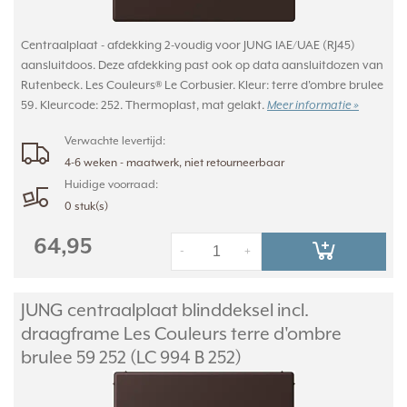
Centraalplaat - afdekking 2-voudig voor JUNG IAE/UAE (RJ45)
aansluitdoos. Deze afdekking past ook op data aansluitdozen van
Rutenbeck. Les Couleurs® Le Corbusier. Kleur: terre d'ombre brulee
59. Kleurcode: 252. Thermoplast, mat gelakt.
Meer informatie »
Verwachte levertijd:
4-6 weken - maatwerk, niet retourneerbaar
Huidige voorraad:
0 stuk(s)
64,95
-
+
JUNG centraalplaat blinddeksel incl.
draagframe Les Couleurs terre d'ombre
brulee 59 252 (LC 994 B 252)