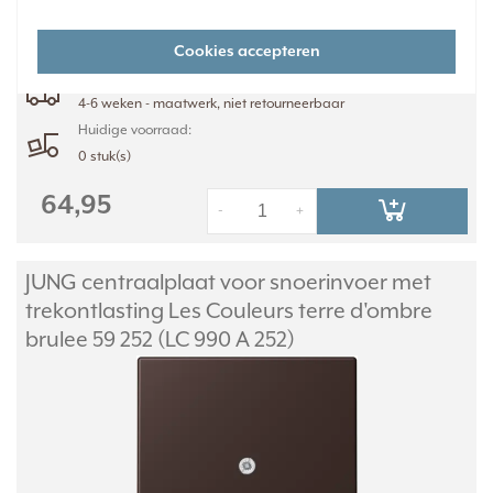
d'ombre brulee 59. Kleurcode: 252. Thermoplast, mat gelakt.
Meer
informatie »
Cookies accepteren
Verwachte levertijd:
4-6 weken - maatwerk, niet retourneerbaar
Huidige voorraad:
0 stuk(s)
64,95
-
+
JUNG centraalplaat voor snoerinvoer met
trekontlasting Les Couleurs terre d'ombre
brulee 59 252 (LC 990 A 252)