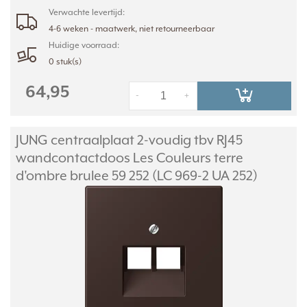
Verwachte levertijd:
4-6 weken - maatwerk, niet retourneerbaar
Huidige voorraad:
0 stuk(s)
64,95
-
+
JUNG centraalplaat 2-voudig tbv RJ45
wandcontactdoos Les Couleurs terre
d'ombre brulee 59 252 (LC 969-2 UA 252)