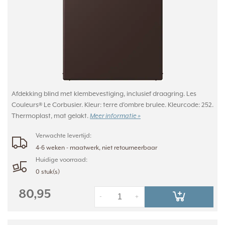
Afdekking blind met klembevestiging, inclusief draagring. Les
Couleurs® Le Corbusier. Kleur: terre d'ombre brulee. Kleurcode: 252.
Thermoplast, mat gelakt.
Meer informatie »
Verwachte levertijd:
4-6 weken - maatwerk, niet retourneerbaar
Huidige voorraad:
0 stuk(s)
80,95
-
+