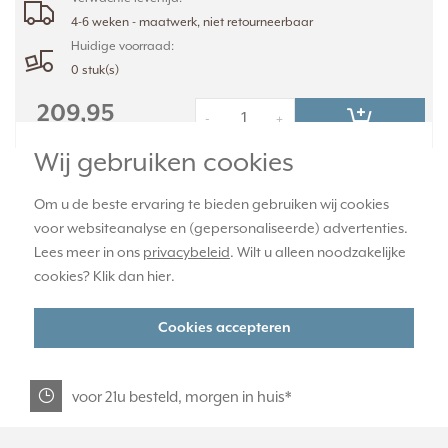
4-6 weken - maatwerk, niet retourneerbaar
Huidige voorraad:
0 stuk(s)
209,95
-
+
Wij gebruiken cookies
Om u de beste ervaring te bieden gebruiken wij cookies
officiële JUNG dealer
voor websiteanalyse en (gepersonaliseerde) advertenties.
Lees meer in ons
privacybeleid
. Wilt u alleen noodzakelijke
365 dagen retourrecht
cookies? Klik dan
hier
.
Cookies accepteren
veilig kopen met kopersbescherming
voor 21u besteld, morgen in huis*