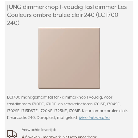
JUNG dimmerknop 1-voudig tastdimmer Les
Couleurs ombre brulee clair 240 (LC 1700
240)
LC1700 management taster - dimmerknop 1 voudig, voor
tastdimmers 1710DE, 1711DE, en schakelactoren 1701SE, 1704SE,
1702SE, 1713DSTE, 1720NE, 1723NE, 1708IE. Kleur: ombre brulee clair.
Kleurcode: 240. Duroplast, mat gelakt.
Meer informatie »
Verwachte levertijd:
4-6 weken - maatwerk, niet retourneerbaar