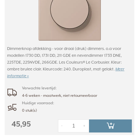
Dimmerknop afdekking - voor draai (druk) dimmers. o.a voor
modellen 1730 DD, 1731 DD, 211 GDE en nevendimmer 1733 DNE,
225TDE, 225NVDE, 266GDE. Les Couleurs® Le Corbusier. Kleur:
ombre brulee clair. Kleurcode: 240. Duroplast, mat gelakt.
Meer
informatie »
Verwachte levertijd:
4-6 weken - maatwerk, niet retourneerbaar
Huidige voorraad:
0 stuk(s)
45,95
-
+