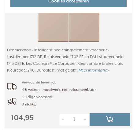
Cookies accepteren
Dimmerknop - intelligent bedieningselement voor serie-
tastdimmer 1712 DE, Relaiseenheid 1702 SE en DALI stuureenheid
1713 DSTE. Les Couleurs® Le Corbusier. Kleur: ombre brulee clair.
Kleurcode: 240. Duroplast, mat gelakt.
Meer informatie »
Verwachte levertijd:
4-6 weken - maatwerk, niet retourneerbaar
Huidige voorraad:
0 stuk(s)
104,95
-
+