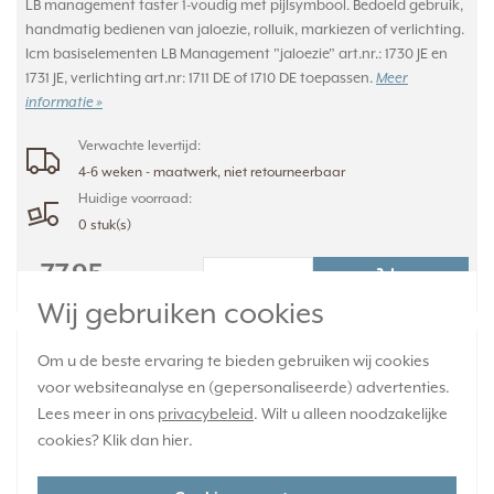
LB management taster 1-voudig met pijlsymbool. Bedoeld gebruik,
handmatig bedienen van jaloezie, rolluik, markiezen of verlichting.
Icm basiselementen LB Management "jaloezie" art.nr.: 1730 JE en
1731 JE, verlichting art.nr: 1711 DE of 1710 DE toepassen.
Meer
informatie »
Verwachte levertijd:
4-6 weken - maatwerk, niet retourneerbaar
Huidige voorraad:
0 stuk(s)
77,95
-
+
Wij gebruiken cookies
JUNG dimmerknop 2-voudig serietastdimmer
Om u de beste ervaring te bieden gebruiken wij cookies
Les Couleurs ombre brulee clair 240 (LC 1702
voor websiteanalyse en (gepersonaliseerde) advertenties.
240)
Lees meer in ons
privacybeleid
. Wilt u alleen noodzakelijke
cookies? Klik dan
hier
.