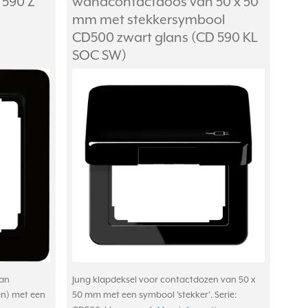
 590 Z
wandcontactdoos van 50 x 50
mm met stekkersymbool
CD500 zwart glans (CD 590 KL
SOC SW)
van
Jung klapdeksel voor contactdozen van 50 x
en) met een
50 mm met een symbool 'stekker'. Serie: