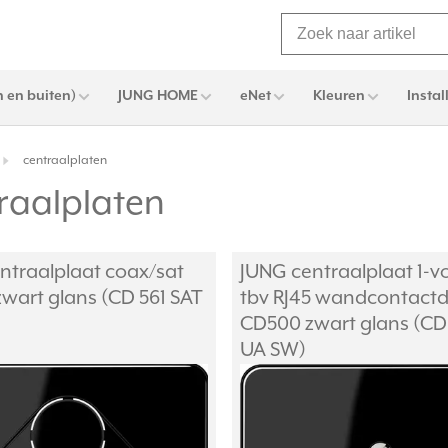
 en buiten)
JUNG HOME
eNet
Kleuren
Instal
centraalplaten
raalplaten
ntraalplaat coax/
sat
JUNG centraalplaat 1-v
wart glans (CD 561 SAT
tbv RJ45 wandcontact
CD500 zwart glans (CD
UA SW)