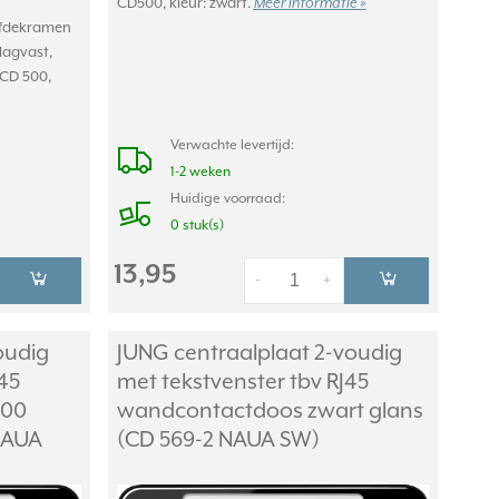
CD500, kleur: zwart.
Meer informatie »
afdekramen
lagvast,
 CD 500,
Verwachte levertijd:
1-2 weken
Huidige voorraad:
0 stuk(s)
13,95
-
+
oudig
JUNG centraalplaat 2-voudig
45
met tekstvenster tbv RJ45
500
wandcontactdoos zwart glans
 NAUA
(CD 569-2 NAUA SW)