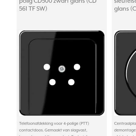
polig CD500 zwart glans (CD
sleutel
561 TF SW)
glans (
Telefoonafdekking voor 4-polige (PTT)
Centraalpla
contactdoos. Gemaakt van slagvast,
demontagebe