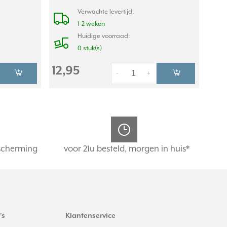
Verwachte levertijd:
1-2 weken
Huidige voorraad:
0 stuk(s)
12,95
-
+
scherming
voor 21u besteld, morgen in huis*
's
Klantenservice