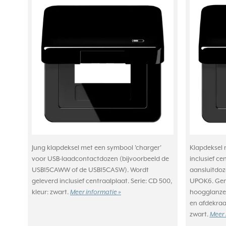
Jung klapdeksel met een symbool 'charger'
Klapdeksel 
voor USB-laadcontactdozen (bijvoorbeeld de
inclusief ce
USB15CAWW of de USB15CASW). Wordt
aansluitdoz
geleverd inclusief centraalplaat. Serie: CD 500,
UPOK6. Gem
kleur: zwart.
Meer informatie »
hoogglanzen
en afdekraam
zwart.
Meer 