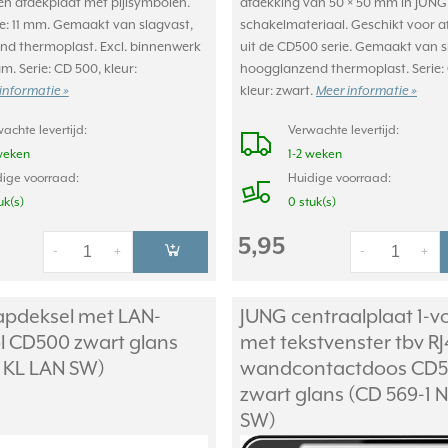
en afdekplaat met pijlsymbolen.
afdekking van 50 × 50 mm in JUNG
: 11 mm. Gemaakt van slagvast,
schakelmateriaal. Geschikt voor 
d thermoplast. Excl. binnenwerk
uit de CD500 serie. Gemaakt van s
. Serie: CD 500, kleur:
hoogglanzend thermoplast. Serie:
informatie »
kleur: zwart.
Meer informatie »
achte levertijd:
Verwachte levertijd:
weken
1-2 weken
ige voorraad:
Huidige voorraad:
uk(s)
0 stuk(s)
5,95
-
+
-
+
apdeksel met LAN-
JUNG centraalplaat 1-v
 CD500 zwart glans
met tekstvenster tbv RJ
 KL LAN SW)
wandcontactdoos CD
zwart glans (CD 569-1
SW)