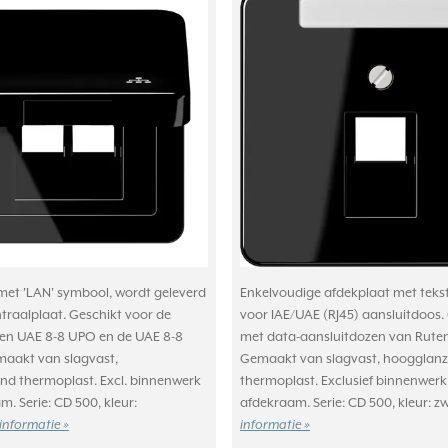
met 'LAN' symbool, wordt geleverd
Enkelvoudige afdekplaat met teks
ntraalplaat. Geschikt voor de
voor IAE/UAE (RJ45) aansluitdoos
en UAE 8-8 UPO en de UAE 8-8
met data-aansluitdozen van Rute
aakt van slagvast,
Gemaakt van slagvast, hoogglan
d thermoplast. Excl. binnenwerk
thermoplast. Exclusief binnenwerk
. Serie: CD 500, kleur:
afdekraam. Serie: CD 500, kleur: z
informatie »
informatie »