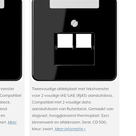
tvenster
Tweevoudige afdekplaat met tekstvenster
. Compatibel
voor 2-voudige IAE/UAE (RJ45) aansluitdoos.
nbeck.
Compatibel met 2-voudige data-
zend
aansluitdozen van Rutenbeck. Gemaakt van
 en
slagvast, hoogglanzend thermoplast. Excl.
wart.
Meer
binnenwerk en afdekraam. Serie: CD 500,
kleur: zwart.
Meer informatie »