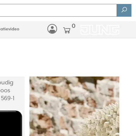
0
latievideo
oudig
doos
 569-1