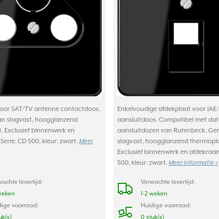
voor SAT/TV antenne contactdoos.
Enkelvoudige afdekplaat voor IAE
n slagvast, hoogglanzend
aansluitdoos. Compatibel met dat
. Exclusief binnenwerk en
aansluitdozen van Rutenbeck. G
erie: CD 500, kleur: zwart.
Meer
slagvast, hoogglanzend thermopla
Exclusief binnenwerk en afdekraam
500, kleur: zwart.
Meer informatie »
achte levertijd:
Verwachte levertijd:
weken
1-2 weken
ige voorraad:
Huidige voorraad:
uk(s)
0 stuk(s)