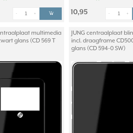
10,95
-
+
-
+
ntraalplaat multimedia
JUNG centraalplaat bli
wart glans (CD 569 T
incl. draagframe CD50
glans (CD 594-0 SW)