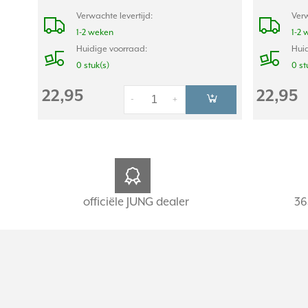
Verwachte levertijd:
Verw
1-2 weken
1-2 
Huidige voorraad:
Huid
0 stuk(s)
0 st
22,95
22,95
-
+
officiële JUNG dealer
36