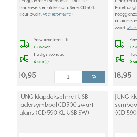
hoogglanzend thermoplast. Exclusief
afdekplaat 
binnenwerk en afdekraam. Serie: CD 500,
Rozethoogte
kleur: zwart.
Meer informatie »
hoogglanzen
en afdekraam
zwart.
Meer 
Verwachte levertijd:
Verw
1-2 weken
1-2 
Huidige voorraad:
Huid
0 stuk(s)
0 st
10,95
18,95
-
+
JUNG klapdeksel met USB-
JUNG kl
ladersymbool CD500 zwart
symbool
glans (CD 590 KL USB SW)
(CD 590