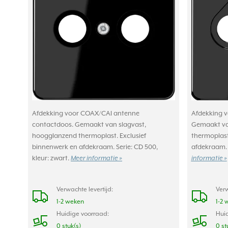
Afdekking voor COAX/CAI antenne
Afdekking 
contactdoos. Gemaakt van slagvast,
Gemaakt va
hoogglanzend thermoplast. Exclusief
thermoplast
binnenwerk en afdekraam. Serie: CD 500,
afdekraam. S
kleur: zwart.
Meer informatie »
informatie »
Verwachte levertijd:
Verw
1-2 weken
1-2 
Huidige voorraad:
Huid
0 stuk(s)
0 st