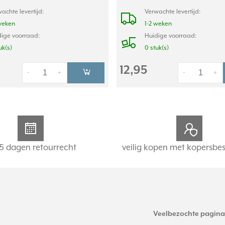
achte levertijd:
Verwachte levertijd:
weken
1-2 weken
ige voorraad:
Huidige voorraad:
uk(s)
0 stuk(s)
12,95
-
+
-
+
5 dagen retourrecht
veilig kopen met kopersbe
Veelbezochte pagina