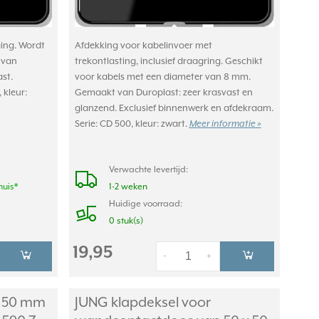
ing. Wordt
Afdekking voor kabelinvoer met
 van
trekontlasting, inclusief draagring. Geschikt
st.
voor kabels met een diameter van 8 mm.
 kleur:
Gemaakt van Duroplast: zeer krasvast en
glanzend. Exclusief binnenwerk en afdekraam.
Serie: CD 500, kleur: zwart.
Meer informatie »
Verwachte levertijd:
huis*
1-2 weken
Huidige voorraad:
0 stuk(s)
19,95
-
+
x 50 mm
JUNG klapdeksel voor