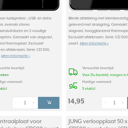
oor luidspreker-, USB- en data-
Blinde afdekking met klembevestig
en, evenals stereo
geleverd met draagring. Gemaakt
aansluitdozen en 2-voudige
slagvast, hoogglanzend thermopla
pters. Gemaakt van slagvast,
Exclusief afdekraam. Serie: CD 500,
d thermoplast. Exclusief
zwart.
Meer informatie »
en afdekraam. Serie: CD 500,
.
Meer informatie »
achte levertijd:
Verwachte levertijd:
weken
Voor 21u besteld, morgen in 
ige voorraad:
Huidige voorraad:
uk(s)
5 stuk(s)
14,95
-
+
-
+
ntraalplaat voor
JUNG verloopplaat 50 