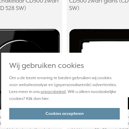
schakelaar CD500 zwart
CD500 zwart glans (CD
CD 528 SW)
SW)
Wij gebruiken cookies
Om u de beste ervaring te bieden gebruiken wij cookies
voor websiteanalyse en (gepersonaliseerde) advertenties.
Lees meer in ons
privacybeleid
. Wilt u alleen noodzakelijke
cookies? Klik dan
hier
.
Cookies accepteren
at voor sleutelschakelaar met
Centraalplaat voor de integratie 
veiliging. Incl. neutrale
apparaten (van bijv. andere merk