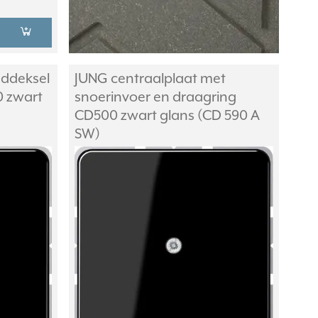
nddeksel
JUNG centraalplaat met
0 zwart
snoerinvoer en draagring
CD500 zwart glans (CD 590 A
SW)