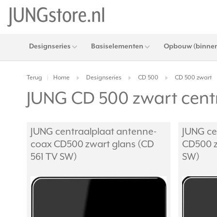
Designseries
Basiselementen
Opbouw (binnen
Terug
Home
Designseries
CD 500
CD 500 zwart
|
JUNG CD 500 zwart cent
JUNG centraalplaat antenne-
JUNG ce
coax CD500 zwart glans (CD
CD500 z
561 TV SW)
SW)