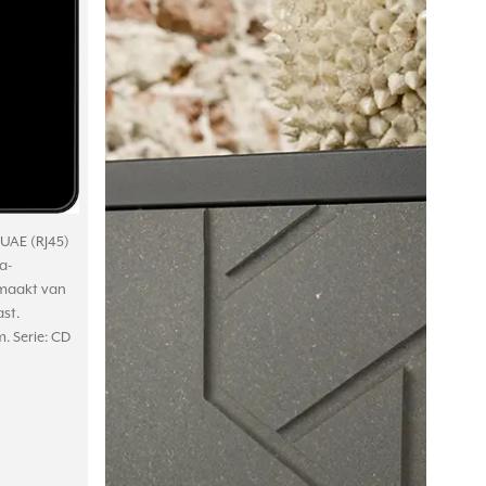
/UAE (RJ45)
a-
emaakt van
st.
. Serie: CD