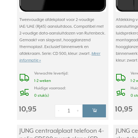
Tweevoudige afdekplaat voor 2-voudige
Afdekking v
IAE/UAE (RJ45) aansluitdoos. Compatibel met
aansluiting
2-voudige data-aansluitdozen van Rutenbeck.
luidspreker
Gemaakt van slagvast, hoogglanzend
montageada
thermoplast. Exclusief binnenwerk en
hoogglanzen
afdekraam. Serie: CD 500, kleur: zwart.
Meer
binnenwerk 
informatie »
kleur: zwart
Verwachte levertijd:
Verw
1-2 weken
1-2 
Huidige voorraad:
Huid
0 stuk(s)
0 st
10,95
10,95
-
+
JUNG centraalplaat telefoon 4-
JUNG ce