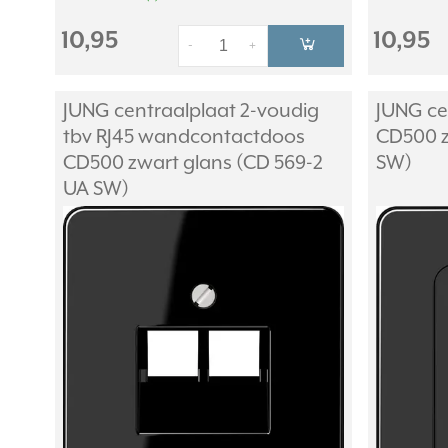
10,95
10,95
-
+
JUNG centraalplaat 2-voudig
JUNG ce
tbv RJ45 wandcontactdoos
CD500 z
CD500 zwart glans (CD 569-2
SW)
UA SW)