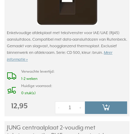
Enkelvoudige afdekplaat met tekstvenster voor IAE/UAE (RJ45)
aansluitdoos. Compatibel met data-aansluitdozen van Rutenbeck.
Gemaakt van slagvast, hoogglanzend thermoplast. Exclusief
binnenwerk en afdekraam. Serie: CD 500, kleur: bruin.
Meer
informatie »
Verwachte levertijd:
1-2 weken
Huidige voorraad:
0 stuk(s)
12,95
-
+
JUNG centraalplaat 2-voudig met