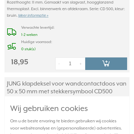
Rozethoogte: 11 mm. Gemaakt van slagvast, hoogglanzend
thermoplast. Excl. binnenwerk en afdekraam. Serie: CD 500, kleur:
bruin.
Meer informatie »
Verwachte levertijd:
1-2 weken
Huidige voorraad:
0 stuk(s)
18,95
-
+
JUNG klapdeksel voor wandcontactdoos van
50 x 50 mm met stekkersymbool CD500
bruin (CD 590 KL SOC BR)
Wij gebruiken cookies
Om u de beste ervaring te bieden gebruiken wij cookies
voor websiteanalyse en (gepersonaliseerde) advertenties.