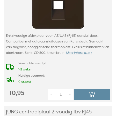
Enkelvoudige afdekplaat voor IAE/UAE (RJ45) aansluitdoos.
Compatibel met data-aansluitdozen van Rutenbeck. Gemaakt
van slagvast, hoogglanzend thermoplast. Exclusief binnenwerk en
afdekraam. Serie: CD 500, kleur: bruin.
Meer informatie »
Verwachte levertijd:
1-2 weken
Huidige voorraad:
0 stuk(s)
10,95
-
+
JUNG centraalplaat 2-voudig tbv RJ45