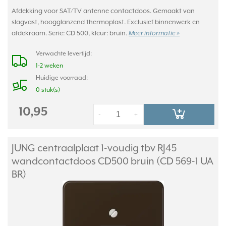
Afdekking voor SAT/TV antenne contactdoos. Gemaakt van
slagvast, hoogglanzend thermoplast. Exclusief binnenwerk en
afdekraam. Serie: CD 500, kleur: bruin.
Meer informatie »
Verwachte levertijd:
1-2 weken
Huidige voorraad:
0 stuk(s)
10,95
-
+
JUNG centraalplaat 1-voudig tbv RJ45
wandcontactdoos CD500 bruin (CD 569-1 UA
BR)