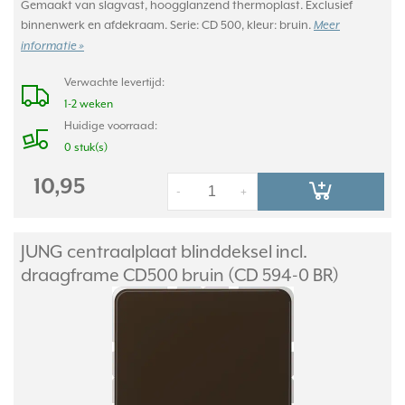
Gemaakt van slagvast, hoogglanzend thermoplast. Exclusief
binnenwerk en afdekraam. Serie: CD 500, kleur: bruin.
Meer
informatie »
Verwachte levertijd:
1-2 weken
Huidige voorraad:
0 stuk(s)
10,95
-
+
JUNG centraalplaat blinddeksel incl.
draagframe CD500 bruin (CD 594-0 BR)