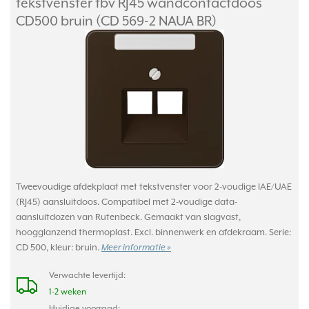
tekstvenster tbv RJ45 wandcontactdoos
CD500 bruin (CD 569-2 NAUA BR)
Tweevoudige afdekplaat met tekstvenster voor 2-voudige IAE/UAE
(RJ45) aansluitdoos. Compatibel met 2-voudige data-
aansluitdozen van Rutenbeck. Gemaakt van slagvast,
hoogglanzend thermoplast. Excl. binnenwerk en afdekraam. Serie:
CD 500, kleur: bruin.
Meer informatie »
Verwachte levertijd:
1-2 weken
Huidige voorraad: