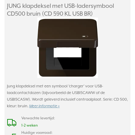
JUNG klapdeksel met USB-ladersymbool
CD500 bruin (CD 590 KL USB BR)
Jung klapdeksel met een symbool 'charger' voor USB-
laadcontactdozen (bijvoorbeeld de USB15CAWW of de
USB15CASW). Wordt geleverd inclusief centraalplaat. Serie: CD 500,
kleur: bruin.
Meer informatie »
Verwachte levertijd:
1-2 weken
Huidige voorraad: