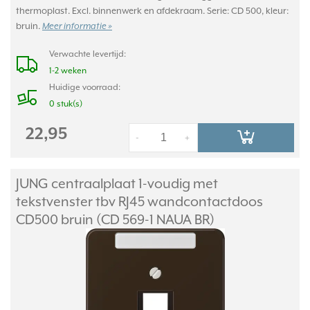
thermoplast. Excl. binnenwerk en afdekraam. Serie: CD 500, kleur:
bruin.
Meer informatie »
Verwachte levertijd:
1-2 weken
Huidige voorraad:
0 stuk(s)
22,95
-
+
JUNG centraalplaat 1-voudig met
tekstvenster tbv RJ45 wandcontactdoos
CD500 bruin (CD 569-1 NAUA BR)