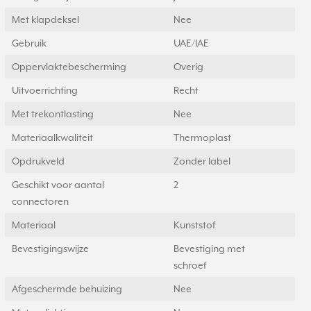
Met klapdeksel
Nee
Gebruik
UAE/IAE
Oppervlaktebescherming
Overig
Uitvoerrichting
Recht
Met trekontlasting
Nee
Materiaalkwaliteit
Thermoplast
Opdrukveld
Zonder label
Geschikt voor aantal
2
connectoren
Materiaal
Kunststof
Bevestigingswijze
Bevestiging met
schroef
Afgeschermde behuizing
Nee