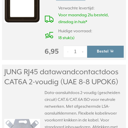
Verwachte levertijd:
Voor maandag 21u besteld,
dinsdag in huis*
Huidige voorraad:
18 stuk(s)
6,95
Bestel
-
+
JUNG RJ45 datawandcontactdoos
CAT6A 2-voudig (UAE 8-8 UPOK6)
Data-aansluitdoos 2-voudig (gescheiden
circuit) CAT.6/CAT.6A ISO voor neutrale
netwerken. Met afgeschermde LSA-
aansluitklemmen. Flexibele kabelinvoer
voorkomt knikken in de kabel. Voor
standaard inbouwdozen. Afdekken met