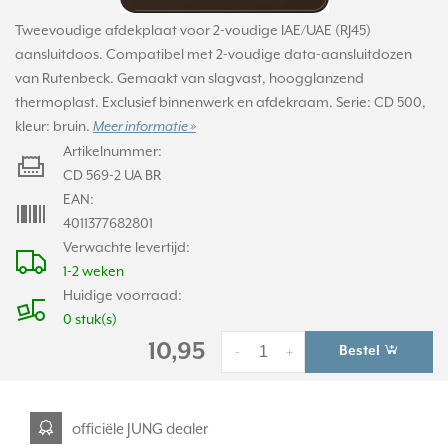
Tweevoudige afdekplaat voor 2-voudige IAE/UAE (RJ45)
aansluitdoos. Compatibel met 2-voudige data-aansluitdozen
van Rutenbeck. Gemaakt van slagvast, hoogglanzend
thermoplast. Exclusief binnenwerk en afdekraam. Serie: CD 500,
kleur: bruin.
Meer informatie »
Artikelnummer:
CD 569-2 UA BR
EAN:
4011377682801
Verwachte levertijd:
1-2 weken
Huidige voorraad:
0 stuk(s)
10,95
Bestel
-
+
officiële JUNG dealer