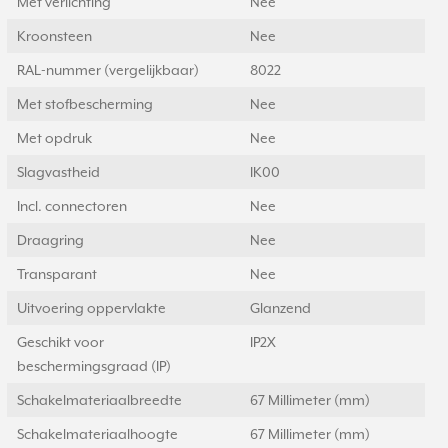
Met verlichting
Nee
Kroonsteen
Nee
RAL-nummer (vergelijkbaar)
8022
Met stofbescherming
Nee
Met opdruk
Nee
Slagvastheid
IK00
Incl. connectoren
Nee
Draagring
Nee
Transparant
Nee
Uitvoering oppervlakte
Glanzend
Geschikt voor
IP2X
beschermingsgraad (IP)
Schakelmateriaalbreedte
67 Millimeter (mm)
Schakelmateriaalhoogte
67 Millimeter (mm)