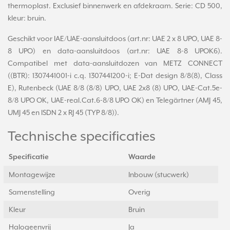
thermoplast. Exclusief binnenwerk en afdekraam. Serie: CD 500,
kleur: bruin.
Geschikt voor IAE/UAE-aansluitdoos (art.nr: UAE 2 x 8 UPO, UAE 8-
8 UPO) en data-aansluitdoos (art.nr: UAE 8-8 UPOK6).
Compatibel met data-aansluitdozen van METZ CONNECT
((BTR): 1307441001-i c.q. 1307441200-i; E-Dat design 8/8(8), Class
E), Rutenbeck (UAE 8/8 (8/8) UPO, UAE 2x8 (8) UPO, UAE-Cat.5e-
8/8 UPO OK, UAE-real.Cat.6-8/8 UPO OK) en Telegärtner (AMJ 45,
UMJ 45 en ISDN 2 x RJ 45 (TYP 8/8)).
Technische specificaties
Specificatie
Waarde
Montagewijze
Inbouw (stucwerk)
Samenstelling
Overig
Kleur
Bruin
Halogeenvrij
Ja