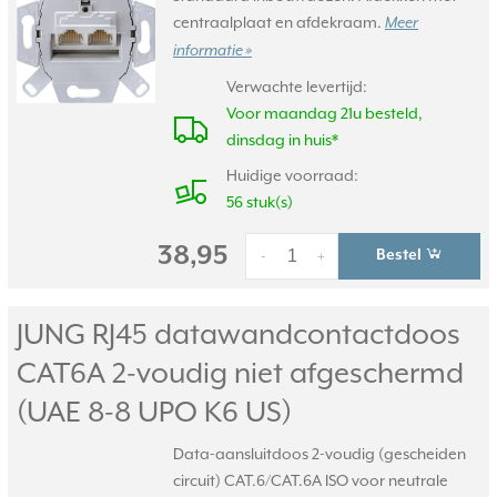
centraalplaat en afdekraam.
Meer
informatie »
Verwachte levertijd:
Voor maandag 21u besteld,
dinsdag in huis*
Huidige voorraad:
56 stuk(s)
38,95
Bestel
-
+
JUNG RJ45 datawandcontactdoos
CAT6A 2-voudig niet afgeschermd
(UAE 8-8 UPO K6 US)
Data-aansluitdoos 2-voudig (gescheiden
circuit) CAT.6/CAT.6A ISO voor neutrale