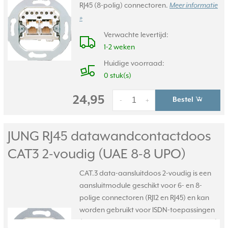
RJ45 (8-polig) connectoren.
Meer informatie
»
Verwachte levertijd:
1-2 weken
Huidige voorraad:
0 stuk(s)
24,95
Bestel
-
+
JUNG RJ45 datawandcontactdoos
CAT3 2-voudig (UAE 8-8 UPO)
CAT.3 data-aansluitdoos 2-voudig is een
aansluitmodule geschikt voor 6- en 8-
polige connectoren (RJ12 en RJ45) en kan
worden gebruikt voor ISDN-toepassingen
(2x 8 polige gescheiden schroefcontacten).