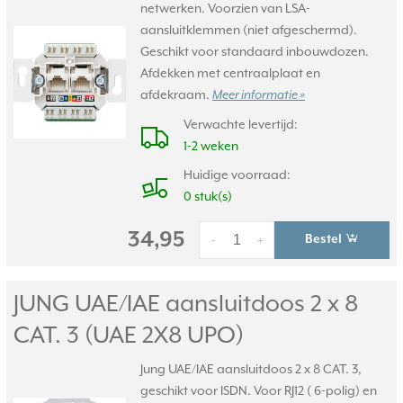
netwerken. Voorzien van LSA-
aansluitklemmen (niet afgeschermd).
Geschikt voor standaard inbouwdozen.
Afdekken met centraalplaat en
afdekraam.
Meer informatie »
Verwachte levertijd:
1-2 weken
Huidige voorraad:
0 stuk(s)
34,95
Bestel
-
+
JUNG UAE/
IAE aansluitdoos 2 x 8
CAT. 3 (UAE 2X8 UPO)
Jung UAE/IAE aansluitdoos 2 x 8 CAT. 3,
geschikt voor ISDN. Voor RJ12 ( 6-polig) en