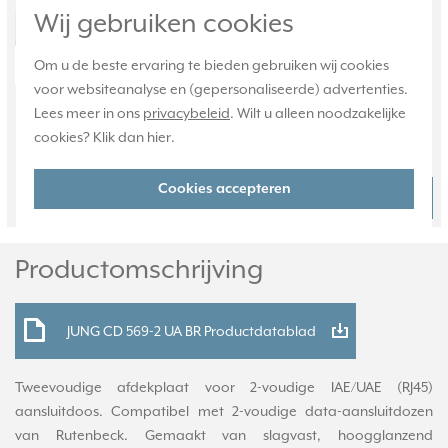
Het ondersteunt snelheden tot 16
Wij gebruiken cookies
MHz.
Meer informatie »
Om u de beste ervaring te bieden gebruiken wij cookies
Verwachte levertijd:
voor websiteanalyse en (gepersonaliseerde) advertenties.
1-2 weken
Lees meer in ons
privacybeleid
. Wilt u alleen noodzakelijke
Huidige voorraad:
cookies? Klik dan
hier
.
0 stuk(s)
Cookies accepteren
32,95
Bestel
-
+
Productomschrijving
JUNG CD 569-2 UA BR Productdatablad
Tweevoudige afdekplaat voor 2-voudige IAE/UAE (RJ45)
aansluitdoos. Compatibel met 2-voudige data-aansluitdozen
van Rutenbeck. Gemaakt van slagvast, hoogglanzend