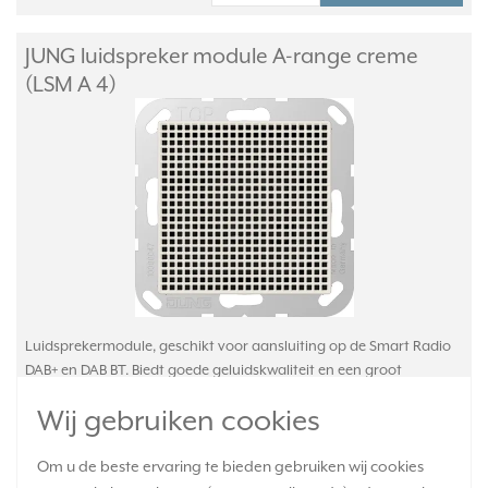
JUNG luidspreker module A-range creme
(LSM A 4)
Luidsprekermodule, geschikt voor aansluiting op de Smart Radio
DAB+ en DAB BT. Biedt goede geluidskwaliteit en een groot
dynamisch bereik, met optimale akoestiek dankzij basreflexbuis.
Wij gebruiken cookies
Slagvast, hoogglanzend thermoplast. Serie: A-range, kleur:
crème.
Meer informatie »
Om u de beste ervaring te bieden gebruiken wij cookies
Verwachte levertijd: