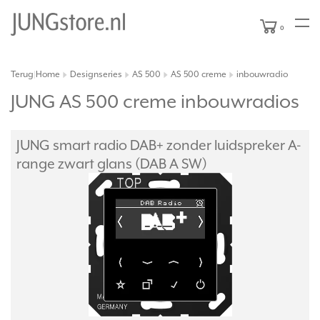
0
Terug
Home
Designseries
AS 500
AS 500 creme
inbouwradio
|
JUNG AS 500 creme inbouwradios
JUNG smart radio DAB+ zonder luidspreker A-
range zwart glans (DAB A SW)