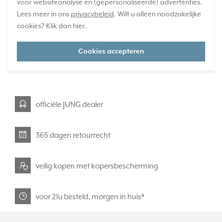
voor websiteanalyse en (gepersonaliseerde) advertenties.
1-2 weken
Lees meer in ons
privacybeleid
. Wilt u alleen noodzakelijke
Huidige voorraad:
cookies? Klik dan
hier
.
0 stuk(s)
Cookies accepteren
43,95
-
+
officiële JUNG dealer
365 dagen retourrecht
veilig kopen met kopersbescherming
voor 21u besteld, morgen in huis*