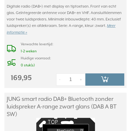
Digitale radio (DAB+) met display en tiptoetsen. Front van echt
glas. Geïntegreerde antenne voor DAB+ en VHF. Aansluitklemmen
voor twee luidsprekers. Minimale inbouwdiepte: 40 mm. Exclusief
luidspreker(s) en afdekraam. Serie: A-range, kleur: zwart.
Meer
informatie »
Verwachte levertijd:
1-2 weken
Huidige voorraad:
0 stuk(s)
169,95
-
+
JUNG smart radio DAB+ Bluetooth zonder
luidspreker A-range zwart glans (DAB A BT
SW)