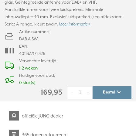
glas. Geïntegreerde antenne voor DAB+ en VHF.
Aansluitklemmen voor twee luidsprekers. Minimale
inbouwdiepte: 40 mm. Exclusief luidspreker(s) en afdekraam.
Serie: A-range, kleur: zwart.
Meer informatie »
Artikelnummer:
DAB A SW
EAN:
4011377172326
Verwachte levertijd:
1-2 weken
Huidige voorraad:
0 stuk(s)
169,95
Bestel
-
+
officiële JUNG dealer
365 dagen retourrecht