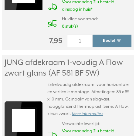
Voor maandag 21u besteld,
dinsdag in huis*
Huidige voorraad:
8 stuk(s)
7,95
Bestel
-
+
JUNG afdekraam 1-voudig A Flow
zwart glans (AF 581 BF SW)
Enkelvoudig afdekraam, voor horizontale
en verticale montage. Afmetingen: 85 x 85
x 10 mm. Gemaakt van slagvast,
hoogglanzend thermoplast. Serie: A Flow,
kleur: zwart.
Meer informatie »
Verwachte levertijd:
Voor maandag 21u besteld,