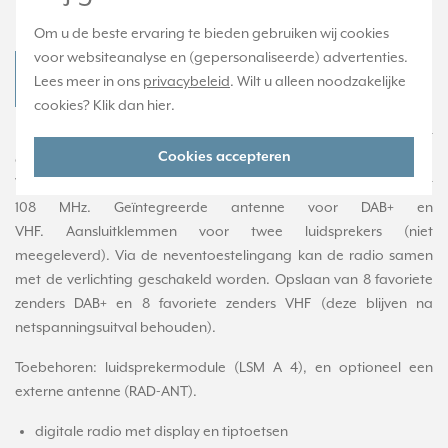
Productomschrijving
Om u de beste ervaring te bieden gebruiken wij cookies
voor websiteanalyse en (gepersonaliseerde) advertenties.
JUNG DAB A SW Productdatablad
Lees meer in ons
privacybeleid
. Wilt u alleen noodzakelijke
cookies? Klik dan
hier
.
Digitale radio (DAB+) met display en tiptoetsen, front van echt
Cookies accepteren
glas. DAB-ontvangst in frequentiebereik 174 MHz tot 240 MHz.
VHF-ontvangst in frequentiebereik 87,5 MHz tot
108 MHz. Geïntegreerde antenne voor DAB+ en
VHF. Aansluitklemmen voor twee luidsprekers (niet
meegeleverd). Via de neventoestelingang kan de radio samen
met de verlichting geschakeld worden. Opslaan van 8 favoriete
zenders DAB+ en 8 favoriete zenders VHF (deze blijven na
netspanningsuitval behouden).
Toebehoren: luidsprekermodule (LSM A 4), en optioneel een
externe antenne (RAD-ANT).
digitale radio met display en tiptoetsen