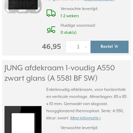
Verwachte levertijd:
1-2 weken
Huidige voorraad:
0 stuk(s)
46,95
Bestel
-
+
JUNG afdekraam 1-voudig A550
zwart glans (A 5581 BF SW)
Enkelvoudig afdekraam, voor horizontale
en verticale montage. Afmetingen: 85 x 85
x 10 mm. Gemaakt van slagvast,
hoogglanzend thermoplast. Serie: A 550,
kleur: zwart.
Meer informatie »
Verwachte levertijd: