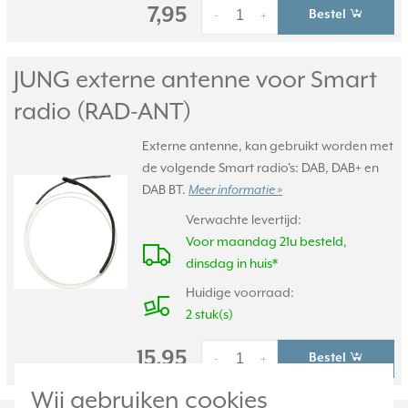
7,95
Bestel
-
+
JUNG externe antenne voor Smart
radio (RAD-ANT)
Externe antenne, kan gebruikt worden met
de volgende Smart radio's: DAB, DAB+ en
DAB BT.
Meer informatie »
Verwachte levertijd:
Voor maandag 21u besteld,
dinsdag in huis*
Huidige voorraad:
2 stuk(s)
15,95
Bestel
-
+
Wij gebruiken cookies