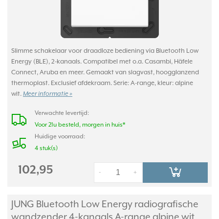
Slimme schakelaar voor draadloze bediening via Bluetooth Low
Energy (BLE), 2-kanaals. Compatibel met o.a. Casambi, Häfele
Connect, Aruba en meer. Gemaakt van slagvast, hoogglanzend
thermoplast. Exclusief afdekraam. Serie: A-range, kleur: alpine
wit.
Meer informatie »
Verwachte levertijd:
Voor 21u besteld, morgen in huis*
Huidige voorraad:
4 stuk(s)
102,95
-
+
JUNG Bluetooth Low Energy radiografische
wandzender 4-kanaals A-range alpine wit