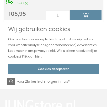
3 stuk(s)
105,95
-
+
Wij gebruiken cookies
officiële JUNG dealer
Om u de beste ervaring te bieden gebruiken wij cookies
voor websiteanalyse en (gepersonaliseerde) advertenties.
Lees meer in ons
privacybeleid
. Wilt u alleen noodzakelijke
365 dagen retourrecht
cookies? Klik dan
hier
.
veilig kopen met kopersbescherming
Cookies accepteren
voor 21u besteld, morgen in huis*