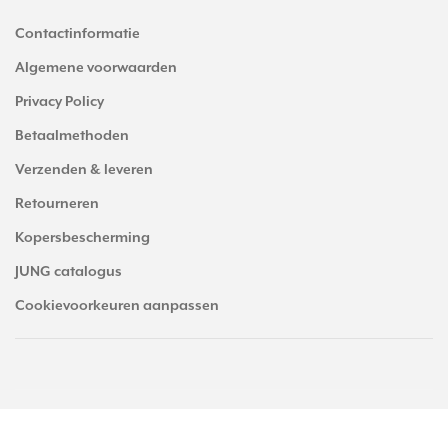
Contactinformatie
Algemene voorwaarden
Privacy Policy
Betaalmethoden
Verzenden & leveren
Retourneren
Kopersbescherming
JUNG catalogus
Cookievoorkeuren aanpassen
© Copyright 2026 JUNGstore.nl - alle prijzen zijn inclusief BTW. -
JUNGstore.nl
scoort
4.53
/
5
met
1991
reviews op
Trusted Shops