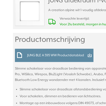
JUNG afdekraam 1-vo
A-creation alpine wit 1-voudig afdekr
Verwachte levertijd:
Voor 21u besteld, morgen in hu
Productomschrijving
JUNG BLE A 595 WW Productdatablad
Slimme schakelaar voor draadloze bediening van apparate
Pro, WiSilica, Wirepas, Blu2Light (Vossloh Schwabe), Aruba,
Bluetooth Low Energy wandzender met 4 kanalen. Inclusief
Slimme schakelaar voor draadloze afstandsbediening va
Voor schakelen, dimmen en bedienen van lichtscènes.
Montage op een inbouwdoos volgens DIN 49073, of schro