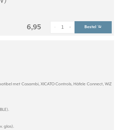
W)
6,95
Bestel
-
+
atibel met Casambi, XICATO Controls, Häfele Connect, WiZ
BLE).
. glas).