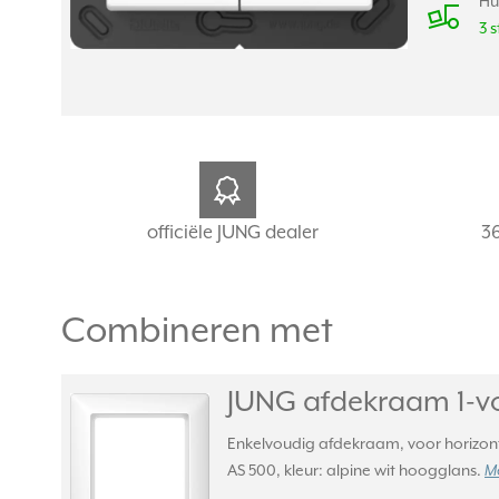
Hu
3 s
officiële JUNG dealer
3
Combineren met
JUNG afdekraam 1-vo
Enkelvoudig afdekraam, voor horizont
AS 500, kleur: alpine wit hoogglans.
Me