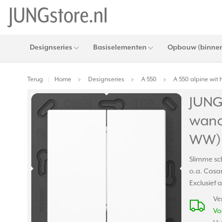
Designseries
Basiselementen
Opbouw (binnen
Terug
Home
Designseries
A 550
A 550 alpine wit
|
JUNG
wand
WW)
Slimme sc
o.a. Casa
Exclusief 
Ve
Vo