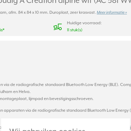
udig A Creation alpine wit (AC 581 W
aam, afm. 84 x 84 x 10 mm. Duroplast, zeer krasvast.
Meer informatie »
Huidige voorraad:
is*
11 stuk(s)
n via de radiografische standaard Bluetooth Low Energy (BLE). Comp
 Fulham en Helva.
 montageplaat, lijmpad en bevestigingsschroeven.
n apparaten via de radiografische standaard Bluetooth Low Energy (
efbevestiging op de wand of opplakken op gladde oppervlakken (bijv