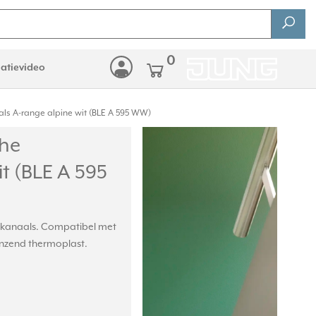
0
latievideo
ls A-range alpine wit (BLE A 595 WW)
che
t (BLE A 595
4-kanaals. Compatibel met
nzend thermoplast.