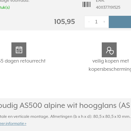
idige voorraad:
EAN:
tuk(s)
4011377191525
105,95
-
+
65 dagen retourrecht
veilig kopen met
kopersbeschermin
udig AS500 alpine wit hoogglans (AS
ale en verticale montage. Afmetingen (b x h x d): 80,5 x 80,5 x 10 m
er informatie »