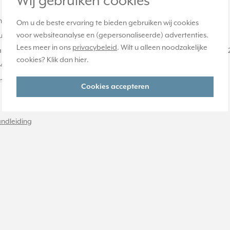
Wij gebruiken cookies
ning gegenereerd (energy harvesting).
Om u de beste ervaring te bieden gebruiken wij cookies
voor websiteanalyse en (gepersonaliseerde) advertenties.
uence counter
Lees meer in ons
privacybeleid
. Wilt u alleen noodzakelijke
i, XICATO Controls, Häfele Connect, WiZ Pro, WiSilica, Wirepas, Blu
cookies? Klik dan
hier
.
43 Part 2 + 3)
tomatisch via netgevoede BT-Mesh apparaten.
Cookies accepteren
ndleiding