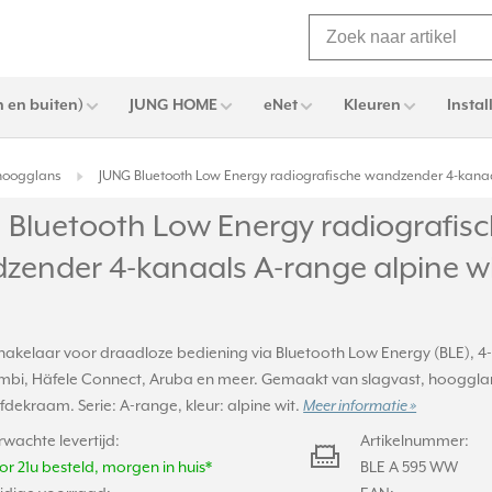
 en buiten)
JUNG HOME
eNet
Kleuren
Instal
 hoogglans
JUNG Bluetooth Low Energy radiografische wandzender 4-kanaa
 Bluetooth Low Energy radiografis
zender 4-kanaals A-range alpine wi
hakelaar voor draadloze bediening via Bluetooth Low Energy (BLE), 
mbi, Häfele Connect, Aruba en meer. Gemaakt van slagvast, hooggla
afdekraam. Serie: A-range, kleur: alpine wit.
Meer informatie »
rwachte levertijd:
Artikelnummer:
or 21u besteld, morgen in huis*
BLE A 595 WW