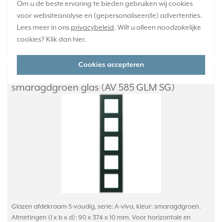
Om u de beste ervaring te bieden gebruiken wij cookies
Huidige voorraad:
voor websiteanalyse en (gepersonaliseerde) advertenties.
0 stuk(s)
Lees meer in ons
privacybeleid
. Wilt u alleen noodzakelijke
168,95
cookies? Klik dan
hier
.
-
+
Cookies accepteren
JUNG afdekraam 5-voudig A Viva
smaragdgroen glas (AV 585 GLM SG)
Glazen afdekraam 5-voudig, serie: A-viva, kleur: smaragdgroen.
Afmetingen (l x b x d): 90 x 374 x 10 mm. Voor horizontale en