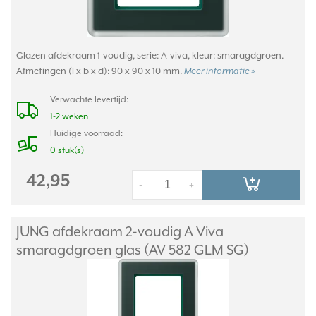
Glazen afdekraam 1-voudig, serie: A-viva, kleur: smaragdgroen.
Afmetingen (l x b x d): 90 x 90 x 10 mm.
Meer informatie »
Verwachte levertijd:
1-2 weken
Huidige voorraad:
0 stuk(s)
42,95
-
+
JUNG afdekraam 2-voudig A Viva
smaragdgroen glas (AV 582 GLM SG)