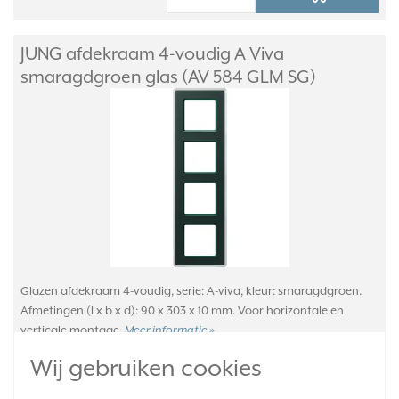
JUNG afdekraam 4-voudig A Viva
smaragdgroen glas (AV 584 GLM SG)
Glazen afdekraam 4-voudig, serie: A-viva, kleur: smaragdgroen.
Afmetingen (l x b x d): 90 x 303 x 10 mm. Voor horizontale en
verticale montage.
Meer informatie »
Wij gebruiken cookies
Verwachte levertijd:
1-2 weken