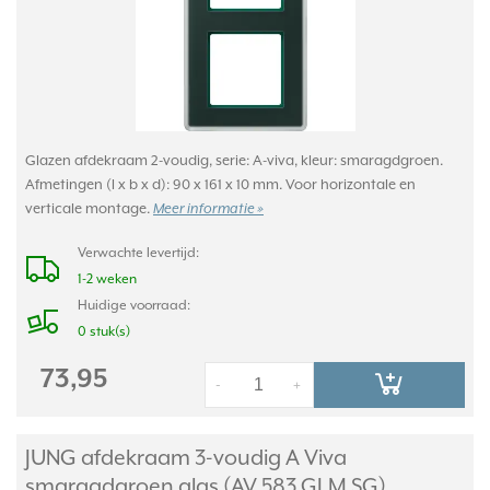
Glazen afdekraam 2-voudig, serie: A-viva, kleur: smaragdgroen.
Afmetingen (l x b x d): 90 x 161 x 10 mm. Voor horizontale en
verticale montage.
Meer informatie »
Verwachte levertijd:
1-2 weken
Huidige voorraad:
0 stuk(s)
73,95
-
+
JUNG afdekraam 3-voudig A Viva
smaragdgroen glas (AV 583 GLM SG)