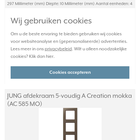
297 Millimeter (mm) Diepte: 10 Millimeter (mm) Aantal eenheden: 4
Met klapdeksel: Nee Oppervlaktebescherming: Gelakt
Inbouwhoogte: 55 Millimeter (mm) Inbouwbreedt...
Meer informatie
Wij gebruiken cookies
»
Om u de beste ervaring te bieden gebruiken wij cookies
Verwachte levertijd:
voor websiteanalyse en (gepersonaliseerde) advertenties.
Voor 21u besteld, morgen in huis*
Lees meer in ons
privacybeleid
. Wilt u alleen noodzakelijke
Huidige voorraad:
cookies? Klik dan
hier
.
13 stuk(s)
43,95
Cookies accepteren
-
+
JUNG afdekraam 5-voudig A Creation mokka
(AC 585 MO)