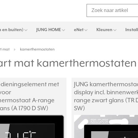
 en buiten)
JUNG HOME
eNet
Kleuren
Instal
rt mat
kamerthermostaten
art mat kamerthermostaten
dieningselement met
JUNG kamerthermosta
voor
display incl. binnenwer
hermostaat A-range
range zwart glans (TR 
lans (A 1790 D SW)
SW)