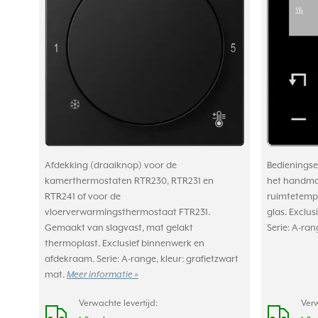
Afdekking (draaiknop) voor de
Bedieningse
kamerthermostaten RTR230, RTR231 en
het handmat
RTR241 of voor de
ruimtetempe
vloerverwarmingsthermostaat FTR231.
glas. Exclu
Gemaakt van slagvast, mat gelakt
Serie: A-ran
thermoplast. Exclusief binnenwerk en
afdekraam. Serie: A-range, kleur: grafietzwart
mat.
Meer informatie »
Verwachte levertijd:
Verw