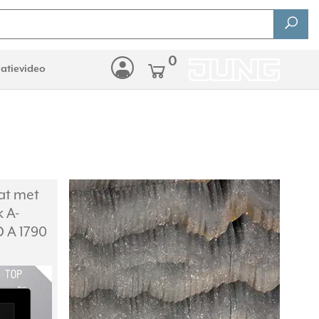
0
latievideo
at met
k A-
D A 1790