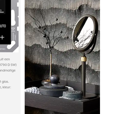
it een
 1790 D SW)
handmatige
 glas.
, kleur: