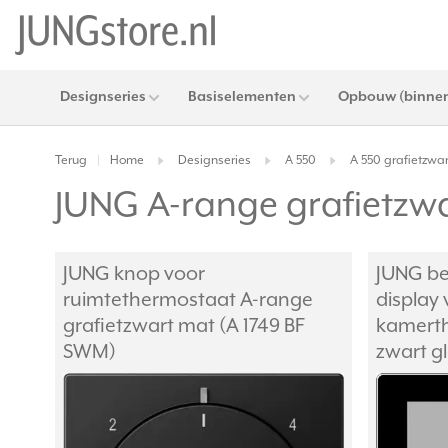
Designseries
Basiselementen
Opbouw (binnen
Terug
Home
Designseries
A 550
A 550 grafietzwa
|
JUNG A-range grafietzw
JUNG knop voor
JUNG be
ruimtethermostaat A-range
display 
grafietzwart mat (A 1749 BF
kamert
SWM)
zwart g