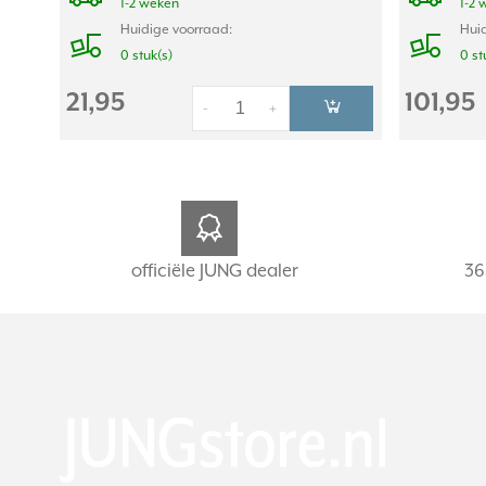
1-2 weken
1-2 
Huidige voorraad:
Huid
0 stuk(s)
0 st
21,95
101,95
-
+
officiële JUNG dealer
36