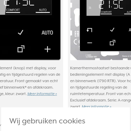
lement (knop) met display, voor
Kamerthermostaatset bestaande u
ig en tijdgestuurd regelen van de
bedieningselement met display (A
ratuur. Front gemaakt van echt
en binnenwerk (1790 RTR). Voor 
sief binnenwerk* en afdekraam.
en tijdgestuurde regeling van de
ge, kleur: zwart.
ruimtetemperatuur. Front van echt
Meer informatie »
Exclusief afdekraam. Serie: A-range
zwart.
Meer informatie »
Wij gebruiken cookies
achte levertijd:
Verwachte levertijd: