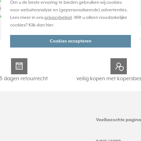
weken
1-2 weken
Om u de beste ervaring te bieden gebruiken wij cookies
ige voorraad:
Huidige voorraad:
voor websiteanalyse en (gepersonaliseerde) advertenties.
uk(s)
0 stuk(s)
Lees meer in ons
privacybeleid
. Wilt u alleen noodzakelijke
cookies? Klik dan
hier
.
202,95
-
+
-
+
Cookies accepteren
5 dagen retourrecht
veilig kopen met kopersbe
Veelbezochte pagina