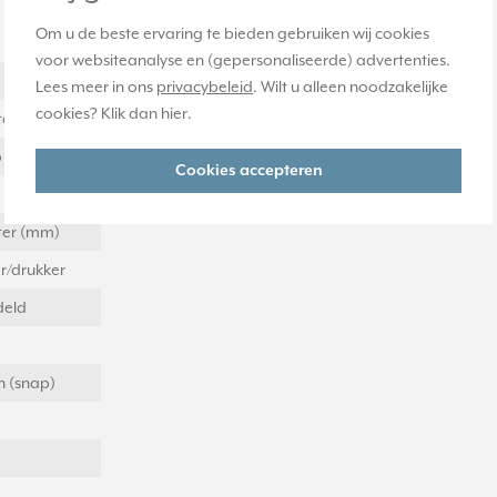
Om u de beste ervaring te bieden gebruiken wij cookies
voor websiteanalyse en (gepersonaliseerde) advertenties.
Lees meer in ons
privacybeleid
. Wilt u alleen noodzakelijke
cookies? Klik dan
hier
.
eter (mm)
p
Cookies accepteren
eter (mm)
r/drukker
eld
 (snap)