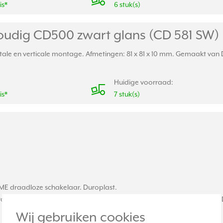
is*
6 stuk(s)
oudig CD500 zwart glans (CD 581 SW)
le en verticale montage. Afmetingen: 81 x 81 x 10 mm. Gemaakt van Du
Huidige voorraad:
is*
7 stuk(s)
ME draadloze schakelaar. Duroplast.
dig (BT LS CD 1001) en voor KNX taster 1-voudig (LS CD 10711 ST, LS C
Wij gebruiken cookies