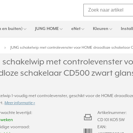
 en buiten)
JUNG HOME
eNet
Kleuren
Instal
s
JUNG schakelwip met controlevenster voor HOME draadloze schakelaar 
 schakelwip met controlevenster 
dloze schakelaar CD500 zwart glans
kelwip 1-voudig met controlevenster, geschikt voor de HOME draadloze
rt.
Meer informatie »
rwachte levertijd:
Artikelnummer:
2 weken
CD 101 KO5 SW
idige voorraad:
EAN: