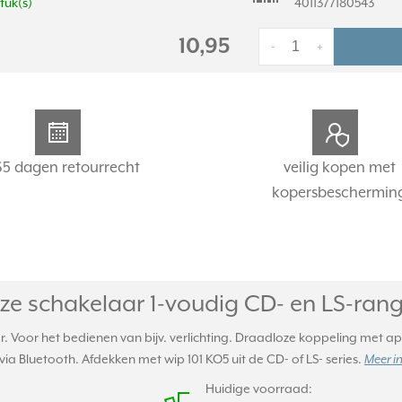
stuk(s)
4011377180543
10,95
-
+
65 dagen retourrecht
veilig kopen met
kopersbeschermin
 schakelaar 1-voudig CD- en LS-range
 Voor het bedienen van bijv. verlichting. Draadloze koppeling met 
 Bluetooth. Afdekken met wip 101 KO5 uit de CD- of LS- series.
Meer i
Huidige voorraad: