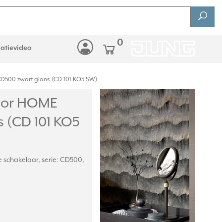
0
latievideo
CD500 zwart glans (CD 101 KO5 SW)
voor HOME
 (CD 101 KO5
 schakelaar, serie: CD500,