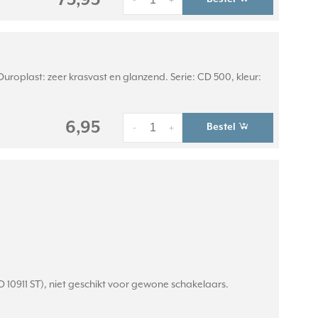
75,95
-
+
roplast: zeer krasvast en glanzend. Serie: CD 500, kleur:
6,95
Bestel
-
+
D 10911 ST), niet geschikt voor gewone schakelaars.