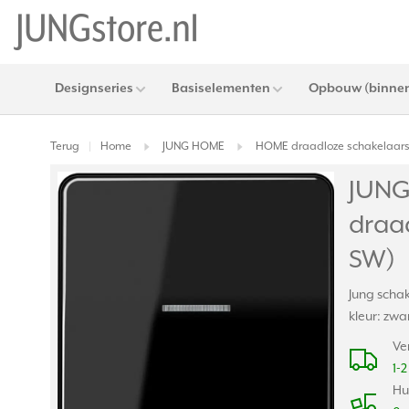
Designseries
Basiselementen
Opbouw (binnen
Terug
Home
JUNG HOME
HOME draadloze schakelaar
|
JUNG
draa
SW)
Jung scha
kleur: zwa
Ve
1-
Hu