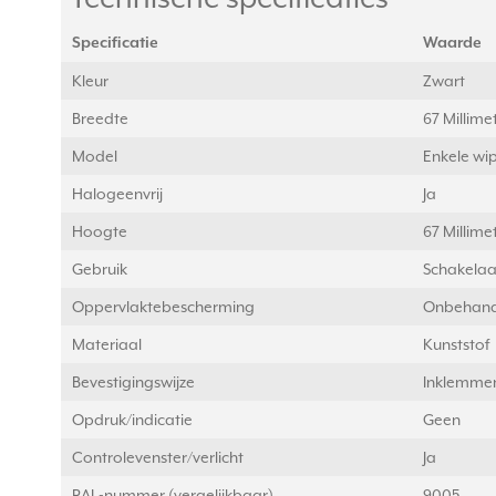
Specificatie
Waarde
Kleur
Zwart
Breedte
67 Millim
Model
Enkele wi
Halogeenvrij
Ja
Hoogte
67 Millim
Gebruik
Schakelaa
Oppervlaktebescherming
Onbehand
Materiaal
Kunststof
Bevestigingswijze
Inklemmen
Opdruk/indicatie
Geen
Controlevenster/verlicht
Ja
RAL-nummer (vergelijkbaar)
9005