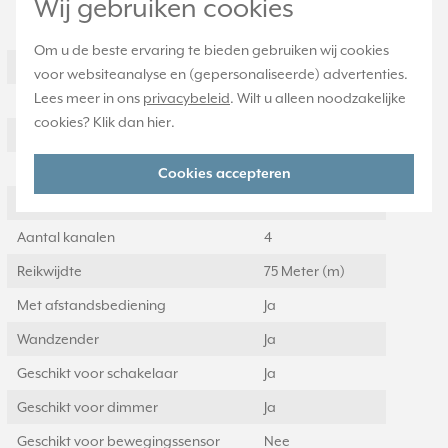
Wij gebruiken cookies
Specificatie
Waarde
Om u de beste ervaring te bieden gebruiken wij cookies
Montagewijze
Opbouw
voor websiteanalyse en (gepersonaliseerde) advertenties.
Lees meer in ons
privacybeleid
. Wilt u alleen noodzakelijke
Kleur
Overig
cookies? Klik dan
hier
.
Halogeenvrij
Ja
Oppervlaktebescherming
Gelakt
Cookies accepteren
Signaaloverdracht
Radiografisch
Aantal kanalen
4
Reikwijdte
75 Meter (m)
Met afstandsbediening
Ja
Wandzender
Ja
Geschikt voor schakelaar
Ja
Geschikt voor dimmer
Ja
Geschikt voor bewegingssensor
Nee