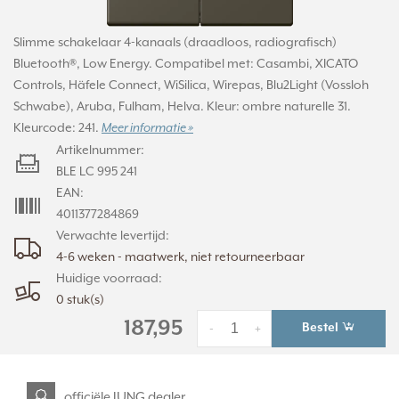
Slimme schakelaar 4-kanaals (draadloos, radiografisch)
Bluetooth®, Low Energy. Compatibel met: Casambi, XICATO
Controls, Häfele Connect, WiSilica, Wirepas, Blu2Light (Vossloh
Schwabe), Aruba, Fulham, Helva. Kleur: ombre naturelle 31.
Kleurcode: 241.
Meer informatie »
Artikelnummer:
BLE LC 995 241
EAN:
4011377284869
Verwachte levertijd:
4-6 weken - maatwerk, niet retourneerbaar
Huidige voorraad:
0 stuk(s)
187,95
Bestel
-
+
officiële JUNG dealer