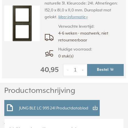
naturelle 31. Kleurcode: 241. Afmetingen:
152,0 x 81,0 x 11,0 mm. Duroplast mat
gelakt.
Meer informatie »
Verwachte levertijd:
4-6 weken - maatwerk, niet
retourneerbaar
Huidige voorraad:
0 stuk(s)
40,95
Bestel
-
+
Productomschrijving
JUNG BLE LC 995 241 Productdatablad
Technische specificaties