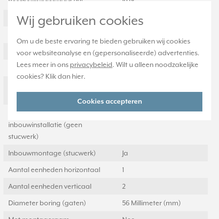
Beschermingsgraad (IP)
IP2X
Wij gebruiken cookies
Geschikt voor vloerpot
Nee
Transparant
Ja
Om u de beste ervaring te bieden gebruiken wij cookies
Uitvoering oppervlakte
Mat
voor websiteanalyse en (gepersonaliseerde) advertenties.
Lees meer in ons
privacybeleid
. Wilt u alleen noodzakelijke
Geschikt voor wandgoot
Ja
cookies? Klik dan
hier
.
Geschikt voor
Ja
inbouwinstallatie (stucwerk)
Cookies accepteren
Geschikt voor
Ja
inbouwinstallatie (geen
stucwerk)
Inbouwmontage (stucwerk)
Ja
Aantal eenheden horizontaal
1
Aantal eenheden verticaal
2
Diameter boring (gaten)
56 Millimeter (mm)