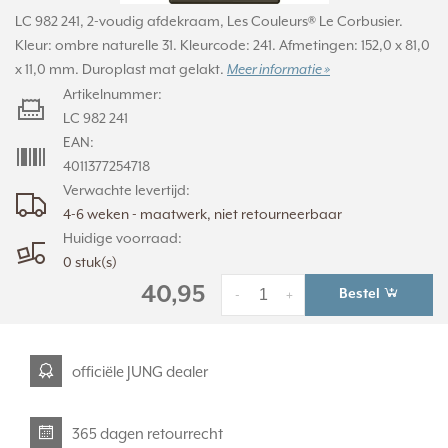
LC 982 241, 2-voudig afdekraam, Les Couleurs® Le Corbusier.
Kleur: ombre naturelle 31. Kleurcode: 241. Afmetingen: 152,0 x 81,0
x 11,0 mm. Duroplast mat gelakt.
Meer informatie »
Artikelnummer:
LC 982 241
EAN:
4011377254718
Verwachte levertijd:
4-6 weken - maatwerk, niet retourneerbaar
Huidige voorraad:
0 stuk(s)
40,95
Bestel
-
+
officiële JUNG dealer
365 dagen retourrecht