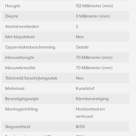
Hoogte
152 Millimeter (mm)
Diepte
11 Millimeter (mm)
Aantal eenheden
2
Met klapdeksel
Nee
Oppervlaktebescherming
Gelakt
Inbouwhoogte
70 Millimeter (mm)
Inbouwbreedte
70 Millimeter (mm)
Tekstveld/beschrijvingsvlak
Nee
Materiaal
Kunststof
Bevestigingswijze
Klembevestiging
Montagerichting
Horizontaal en
verticaal
Slagvastheid
IK00