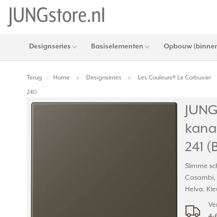
Designseries
Basiselementen
Opbouw (binnen
Terug
Home
Designseries
Les Couleurs® Le Corbusier
|
241)
JUNG
kanaa
241 (
Slimme sc
Casambi, 
Helva. Kle
Ve
4-