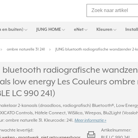
 en buiten)
JUNG HOME
eNet
Kleuren
Instal
ombre naturelle 31 241
JUNG bluetooth radiografische wandzender 2-ka
 bluetooth radiografische wandzen
ls low energy Les Couleurs ombre n
BLE LC 990 241)
hakelaar 2-kanaals (draadloos, radiografisch) Bluetooth®, Low Energ
XICATO Controls, Häfele Connect, WiSilica, Wirepas, Blu2Light (Vossl
ur: ombre naturelle 31. Kleurcode: 241.
Meer informatie »
rwachte levertijd:
Artikelnummer:
6 weken - maatwerk, niet retourneerbaar
BLE LC 990 241