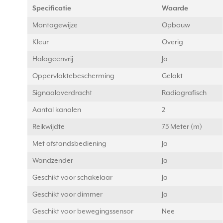
Specificatie
Waarde
Montagewijze
Opbouw
Kleur
Overig
Halogeenvrij
Ja
Oppervlaktebescherming
Gelakt
Signaaloverdracht
Radiografisch
Aantal kanalen
2
Reikwijdte
75 Meter (m)
Met afstandsbediening
Ja
Wandzender
Ja
Geschikt voor schakelaar
Ja
Geschikt voor dimmer
Ja
Geschikt voor bewegingssensor
Nee