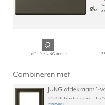
Hu
0 
officiële JUNG dealer
3
Combineren met
JUNG afdekraam 1-vou
LC 981 241, 1-voudig afdekraam, Les Co
informatie »