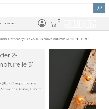
0
latievideo
naals low energy Les Couleurs ombre naturelle 31 241 (BLE LC 990
der 2-
aturelle 31
y (BLE). Compatibel met:
oh Schwabe), Aruba, Fulham,