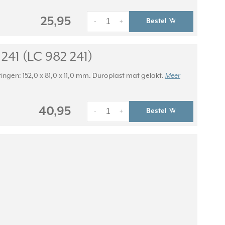
25,95
Bestel
-
+
241 (LC 982 241)
ingen: 152,0 x 81,0 x 11,0 mm. Duroplast mat gelakt.
Meer
40,95
Bestel
-
+