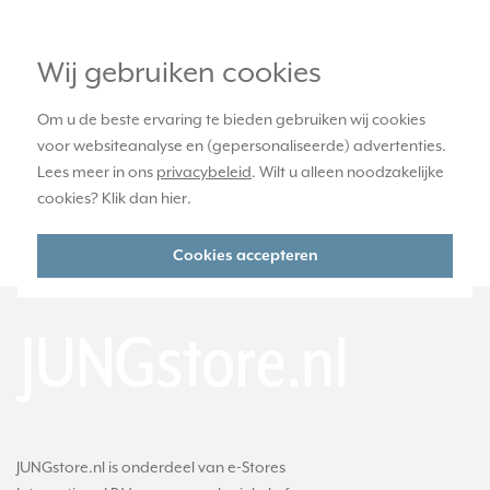
officiële JUNG dealer
Wij gebruiken cookies
365 dagen retourrecht
Om u de beste ervaring te bieden gebruiken wij cookies
voor websiteanalyse en (gepersonaliseerde) advertenties.
Lees meer in ons
privacybeleid
. Wilt u alleen noodzakelijke
veilig kopen met kopersbescherming
cookies? Klik dan
hier
.
voor 21u besteld, morgen in huis*
Cookies accepteren
JUNGstore.nl is onderdeel van e-Stores