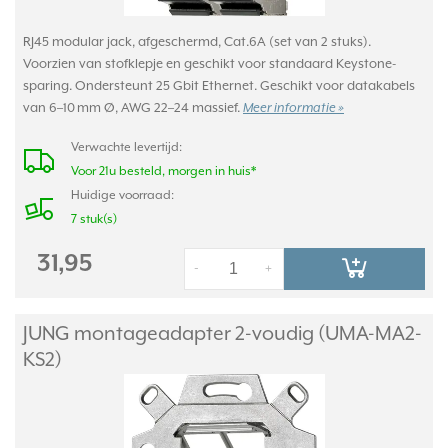
RJ45 modular jack, afgeschermd, Cat.6A (set van 2 stuks).
Voorzien van stofklepje en geschikt voor standaard Keystone-
sparing. Ondersteunt 25 Gbit Ethernet. Geschikt voor datakabels
van 6–10 mm Ø, AWG 22–24 massief.
Meer informatie »
Verwachte levertijd:
Voor 21u besteld, morgen in huis*
Huidige voorraad:
7 stuk(s)
31,95
-
+
JUNG montageadapter 2-voudig (UMA-MA2-
KS2)