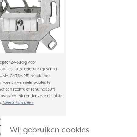
pter 2-voudig voor
odules. Deze adapter (geschikt
. UMA-CAT6A-25) maakt het
 twee universeelmodules te
t een rechte of schuine (30°)
 overzicht hieronder voor de juiste
n.
Meer informatie »
achte levertijd:
weken
Wij gebruiken cookies
ige voorraad: