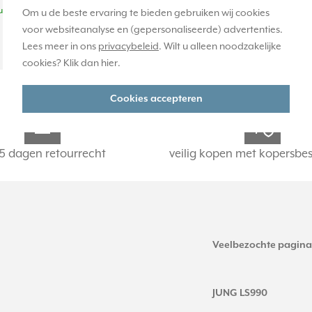
uk(s)
Om u de beste ervaring te bieden gebruiken wij cookies
voor websiteanalyse en (gepersonaliseerde) advertenties.
Lees meer in ons
privacybeleid
. Wilt u alleen noodzakelijke
-
+
cookies? Klik dan
hier
.
Cookies accepteren
5 dagen retourrecht
veilig kopen met kopersbe
Veelbezochte pagina
JUNG LS990