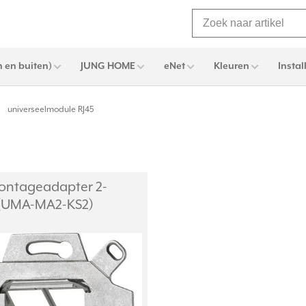
 en buiten)
JUNG HOME
eNet
Kleuren
Instal
universeelmodule RJ45
ontageadapter 2-
 (UMA-MA2-KS2)