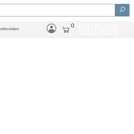
0
latievideo