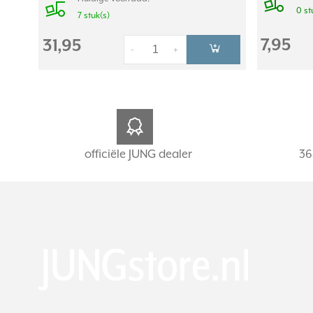
0 st
7 stuk(s)
7,95
31,95
-
+
officiële JUNG dealer
36