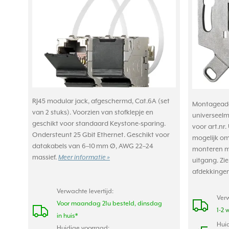
RJ45 modular jack, afgeschermd, Cat.6A (set
Montageada
van 2 stuks). Voorzien van stofklepje en
universeelm
geschikt voor standaard Keystone-sparing.
voor art.nr
Ondersteunt 25 Gbit Ethernet. Geschikt voor
mogelijk om
datakabels van 6–10 mm Ø, AWG 22–24
monteren me
massief.
Meer informatie »
uitgang. Zie
afdekkinge
Verwachte levertijd:
Verw
Voor maandag 21u besteld, dinsdag
1-2 
in huis*
Huid
Huidige voorraad: