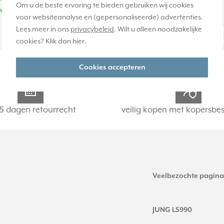
Om u de beste ervaring te bieden gebruiken wij cookies
tuk(s)
0 stuk(s)
voor websiteanalyse en (gepersonaliseerde) advertenties.
Lees meer in ons
privacybeleid
. Wilt u alleen noodzakelijke
34,95
-
+
-
+
cookies? Klik dan
hier
.
Cookies accepteren
5 dagen retourrecht
veilig kopen met kopersbe
Veelbezochte pagina
JUNG LS990