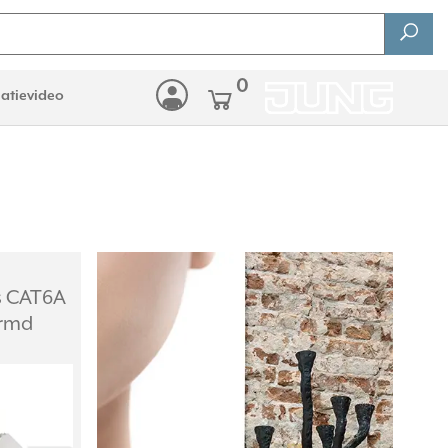
0
latievideo
s CAT6A
ermd