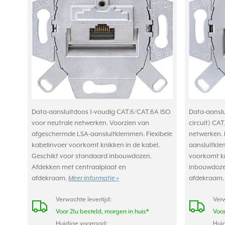
Data-aansluitdoos 1-voudig CAT.6/CAT.6A ISO
Data-aanslu
voor neutrale netwerken. Voorzien van
circuit) CA
afgeschermde LSA-aansluitklemmen. Flexibele
netwerken.
kabelinvoer voorkomt knikken in de kabel.
aansluitkle
Geschikt voor standaard inbouwdozen.
voorkomt kn
Afdekken met centraalplaat en
inbouwdozen
afdekraam.
Meer informatie »
afdekraam
Verwachte levertijd:
Verw
Voor 21u besteld, morgen in huis*
Voor
Huidige voorraad:
Huid