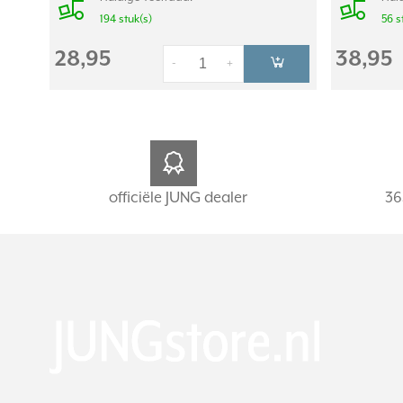
194 stuk(s)
56 s
28,95
38,95
-
+
officiële JUNG dealer
36