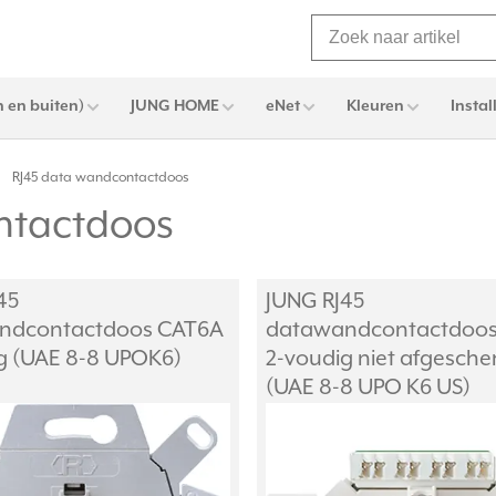
 en buiten)
JUNG HOME
eNet
Kleuren
Instal
RJ45 data wandcontactdoos
ntactdoos
45
JUNG RJ45
ndcontactdoos CAT6A
datawandcontactdoo
g (UAE 8-8 UPOK6)
2-voudig niet afgesch
(UAE 8-8 UPO K6 US)