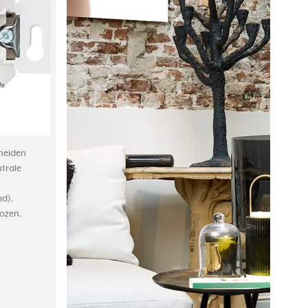
heiden
utrale
d).
ozen.