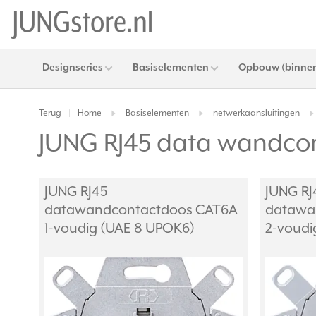
Designseries
Basiselementen
Opbouw (binnen
Terug
Home
Basiselementen
netwerkaansluitingen
|
JUNG RJ45 data wandco
JUNG RJ45
JUNG RJ
datawandcontactdoos CAT6A
datawa
1-voudig (UAE 8 UPOK6)
2-voudi