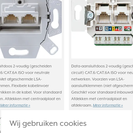
itdoos 2-voudig (gescheiden
Data-aansluitdoos 2-voudig (gesc
T.6/CAT.6A ISO voor neutrale
circuit) CAT.6/CAT.6A ISO voor ne
 Met afgeschermde LSA-
netwerken. Voorzien van LSA-
mmen. Flexibele kabelinvoer
aansluitklemmen (niet afgescherm
ikken in de kabel. Voor standaard
Geschikt voor standaard inbouwd
. Afdekken met centraalplaat en
Afdekken met centraalplaat en
.
Meer informatie »
afdekraam.
Meer informatie »
achte levertijd:
Verwachte levertijd:
Wij gebruiken cookies
 21u besteld, morgen in huis*
1-2 weken
ige voorraad:
Huidige voorraad: