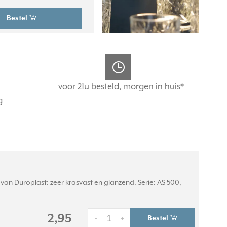
Bestel
voor 21u besteld, morgen in huis*
g
an Duroplast: zeer krasvast en glanzend. Serie: AS 500,
2,95
Bestel
-
+