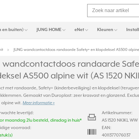
 en buiten)
JUNG HOME
eNet
Kleuren
Instal
it
JUNG wandcontactdoos randaarde Safety+ en klapdeksel AS500 alpine
 wandcontactdoos randaarde Safe
deksel AS500 alpine wit (AS 1520 N
ct met randaarde, Safety+ (kinderbeveiliging) en klapdeksel (terugve
ekklemmen. Gemaakt van Duroplast: zeer krasvast en glanzend. Exclusi
: alpine wit.
Meer informatie »
rwachte levertijd:
Artikelnummer:
or maandag 21u besteld, dinsdag in huis*
AS 1520 NKIKL WW
idige voorraad:
EAN:
stuk(s)
4011377076037