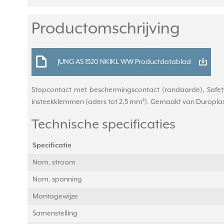
Productomschrijving
JUNG AS 1520 NKIKL WW Productdatablad
Stopcontact met beschermingscontact (randaarde), Safety
insteekklemmen (aders tot 2,5 mm²). Gemaakt van Duroplast: 
Technische specificaties
Specificatie
Nom. stroom
Nom. spanning
Montagewijze
Samenstelling