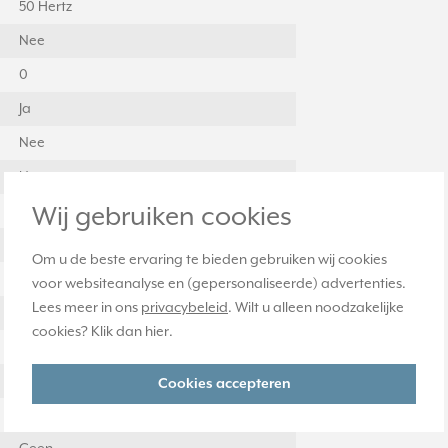
50 Hertz
Nee
0
Ja
Nee
Nee
Wij gebruiken cookies
Duroplast
Nee
Om u de beste ervaring te bieden gebruiken wij cookies
Nee
voor websiteanalyse en (gepersonaliseerde) advertenties.
Lees meer in ons
privacybeleid
. Wilt u alleen noodzakelijke
Nee
cookies? Klik dan
hier
.
Nee
Kunststof
Cookies accepteren
Bevestiging met schroef