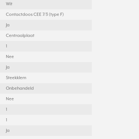
Wit
Contactdoos CEE 7/3 (type F)
Ja
Centraalplaat
1
Nee
Ja
Steekklem
Onbehandeld
Nee
1
1
Ja