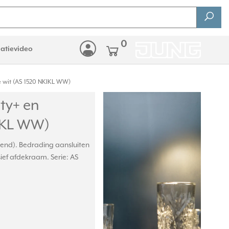
0
latievideo
 wit (AS 1520 NKIKL WW)
ty+ en
KIKL WW)
rend). Bedrading aansluiten
ef afdekraam. Serie: AS