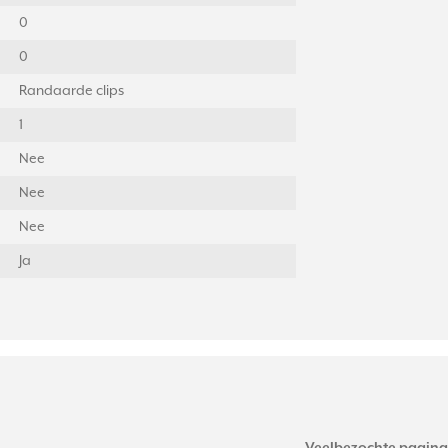
0
0
Randaarde clips
1
Nee
Nee
Nee
Ja