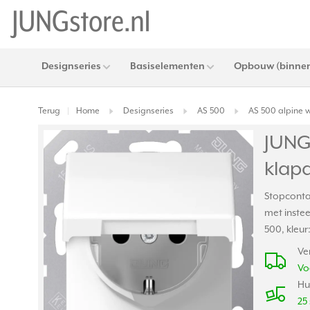
Designseries
Basiselementen
Opbouw (binnen
Terug
Home
Designseries
AS 500
AS 500 alpine w
|
JUNG
klap
Stopconta
met inste
500, kleur
Ve
Vo
Hu
25 