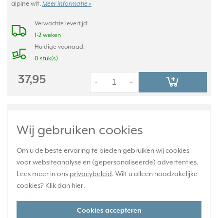
alpine wit.
Meer informatie »
Verwachte levertijd:
1-2 weken
Huidige voorraad:
0 stuk(s)
37,95
-
+
JUNG LED draaidimmer compleet voor
enkele montage 3 - 40 Watt CD500 creme
Wij gebruiken cookies
(CD 5544.03 V)
Om u de beste ervaring te bieden gebruiken wij cookies
voor websiteanalyse en (gepersonaliseerde) advertenties.
Lees meer in ons
privacybeleid
. Wilt u alleen noodzakelijke
cookies? Klik dan
hier
.
Cookies accepteren