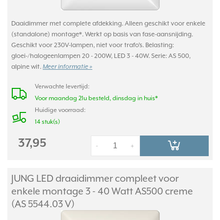
Daaidimmer met complete afdekking. Alleen geschikt voor enkele
(standalone) montage*. Werkt op basis van fase-aansnijding.
Geschikt voor 230V-lampen, niet voor trafo’s. Belasting:
gloei-/halogeenlampen 20 - 200W, LED 3 - 40W. Serie: AS 500,
alpine wit.
Meer informatie »
Verwachte levertijd:
Voor maandag 21u besteld, dinsdag in huis*
Huidige voorraad:
14 stuk(s)
37,95
-
+
JUNG LED draaidimmer compleet voor
enkele montage 3 - 40 Watt AS500 creme
(AS 5544.03 V)