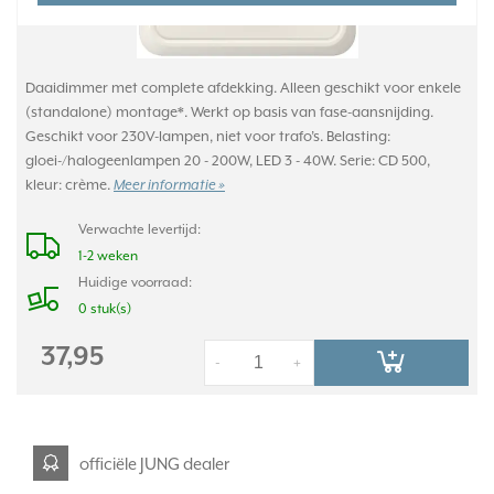
Daaidimmer met complete afdekking. Alleen geschikt voor enkele
(standalone) montage*. Werkt op basis van fase-aansnijding.
Geschikt voor 230V-lampen, niet voor trafo’s. Belasting:
gloei-/halogeenlampen 20 - 200W, LED 3 - 40W. Serie: CD 500,
kleur: crème.
Meer informatie »
Verwachte levertijd:
1-2 weken
Huidige voorraad:
0 stuk(s)
37,95
-
+
officiële JUNG dealer