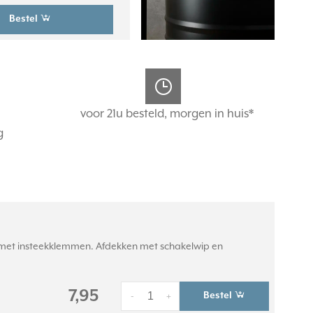
Bestel
voor 21u besteld, morgen in huis*
g
n met insteekklemmen. Afdekken met schakelwip en
7,95
Bestel
-
+