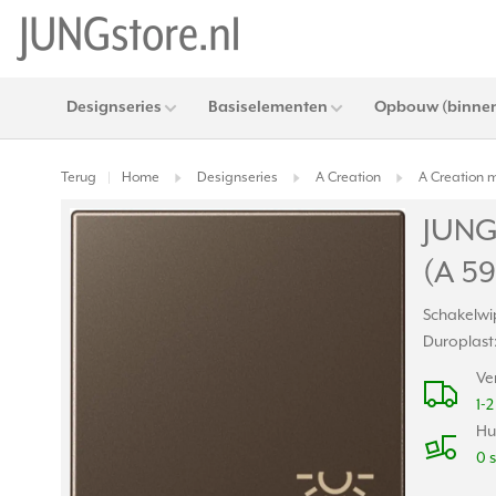
Designseries
Basiselementen
Opbouw (binnen
Terug
Home
Designseries
A Creation
A Creation 
|
JUNG
(A 5
Schakelwi
Duroplast:
Ve
1-
Hu
0 