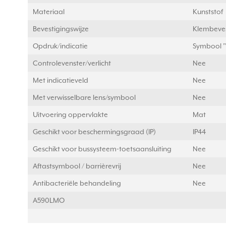
Materiaal
Kunststof
Bevestigingswijze
Klembeves
Opdruk/indicatie
Symbool "l
Controlevenster/verlicht
Nee
Met indicatieveld
Nee
Met verwisselbare lens/symbool
Nee
Uitvoering oppervlakte
Mat
Geschikt voor beschermingsgraad (IP)
IP44
Geschikt voor bussysteem-toetsaansluiting
Nee
Aftastsymbool / barrièrevrij
Nee
Antibacteriële behandeling
Nee
A590LMO