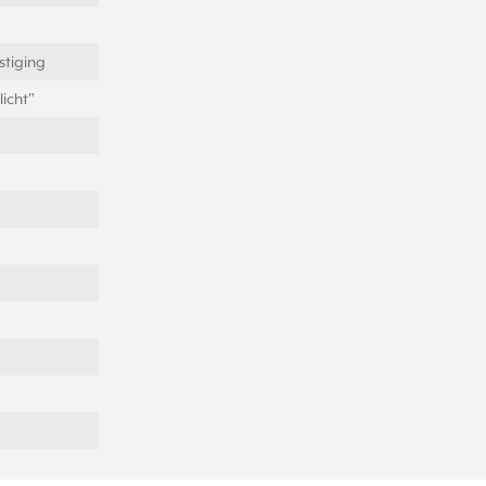
tiging
icht"