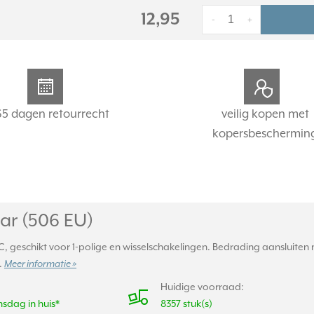
12,95
-
+
65 dagen retourrecht
veilig kopen met
kopersbeschermin
ar (506 EU)
, geschikt voor 1-polige en wisselschakelingen. Bedrading aansluite
.
Meer informatie »
Huidige voorraad:
sdag in huis*
8357 stuk(s)