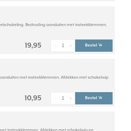
telschakeling. Bedrading aansluiten met insteekklemmen.
19,95
Bestel
-
+
g aansluiten met insteekklemmen. Afdekken met schakelwip
10,95
Bestel
-
+
n met insteekklemmen. Afdekken met schakelwip en