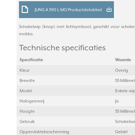
JUNG A 590 L MO Productdatablad
Schakelwip (knop) met lichtsymbool, geschikt voor schakel
mokka.
Technische specificaties
Specificatie
Waarde
Kleur
Overig
Breedte
55 Millim
Model
Enkele wi
Halogeenvrij
Ja
Hoogte
55 Millim
Gebruik
Schakelaa
Oppervlaktebescherming
Gelakt