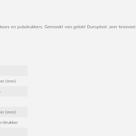
aars en pulsdrukkers. Gemaakt van gelakt Duroplast: zeer krasvast.
eter (mm)
p
eter (mm)
r/drukker