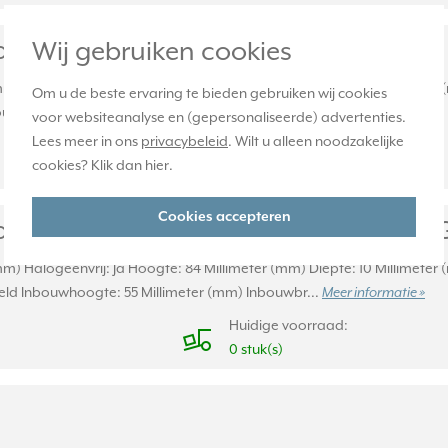
oudig A Creation mokka (AC 581 MO)
Wij gebruiken cookies
(mm) Halogeenvrij: Ja Hoogte: 84 Millimeter (mm) Diepte: 10 Millimete
Om u de beste ervaring te bieden gebruiken wij cookies
uwhoogte: 55 Millimeter (mm) Inbouwbreedte...
Meer informatie »
voor websiteanalyse en (gepersonaliseerde) advertenties.
Lees meer in ons
privacybeleid
. Wilt u alleen noodzakelijke
Huidige voorraad:
cookies? Klik dan
hier
.
0 stuk(s)
Cookies accepteren
udig A Creation mokka glas (AC 581
(mm) Halogeenvrij: Ja Hoogte: 84 Millimeter (mm) Diepte: 10 Millimete
d Inbouwhoogte: 55 Millimeter (mm) Inbouwbr...
Meer informatie »
Huidige voorraad:
0 stuk(s)