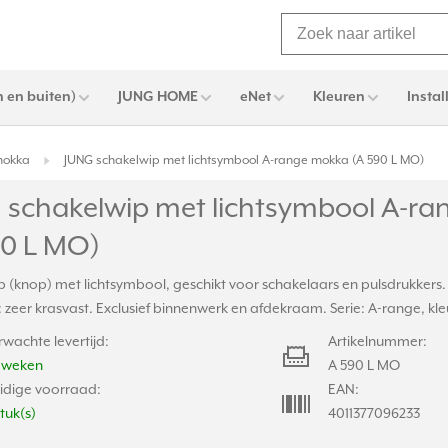
 en buiten)
JUNG HOME
eNet
Kleuren
Instal
mokka
JUNG schakelwip met lichtsymbool A-range mokka (A 590 L MO)
 schakelwip met lichtsymbool A-r
90 L MO)
p (knop) met lichtsymbool, geschikt voor schakelaars en pulsdrukkers
 zeer krasvast. Exclusief binnenwerk en afdekraam. Serie: A-range, kl
rwachte levertijd:
Artikelnummer:
2 weken
A 590 L MO
idige voorraad:
EAN:
stuk(s)
4011377096233