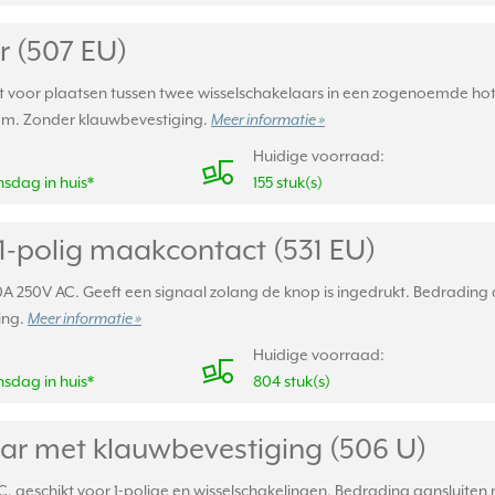
r (507 EU)
kt voor plaatsen tussen twee wisselschakelaars in een zogenoemde ho
am. Zonder klauwbevestiging.
Meer informatie »
Huidige voorraad:
sdag in huis*
155 stuk(s)
1-polig maakcontact (531 EU)
0A 250V AC. Geeft een signaal zolang de knop is ingedrukt. Bedradin
ing.
Meer informatie »
Huidige voorraad:
sdag in huis*
804 stuk(s)
ar met klauwbevestiging (506 U)
, geschikt voor 1-polige en wisselschakelingen. Bedrading aansluite