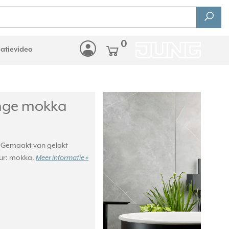
0
latievideo
ange mokka
. Gemaakt van gelakt
eur: mokka.
Meer informatie »