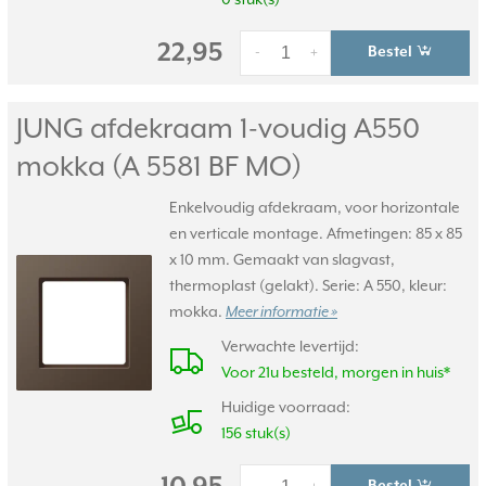
0 stuk(s)
22,95
Bestel
-
+
JUNG afdekraam 1-voudig A550
mokka (A 5581 BF MO)
Enkelvoudig afdekraam, voor horizontale
en verticale montage. Afmetingen: 85 x 85
x 10 mm. Gemaakt van slagvast,
thermoplast (gelakt). Serie: A 550, kleur:
mokka.
Meer informatie »
Verwachte levertijd:
Voor 21u besteld, morgen in huis*
Huidige voorraad:
156 stuk(s)