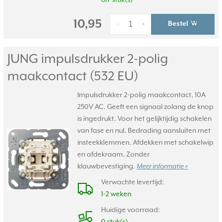
817 stuk(s)
10,95
Bestel
-
+
JUNG impulsdrukker 2-polig
maakcontact (532 EU)
Impulsdrukker 2-polig maakcontact, 10A
250V AC. Geeft een signaal zolang de knop
is ingedrukt. Voor het gelijktijdig schakelen
van fase en nul. Bedrading aansluiten met
insteekklemmen. Afdekken met schakelwip
en afdekraam. Zonder
klauwbevestiging.
Meer informatie »
Verwachte levertijd:
1-2 weken
Huidige voorraad: