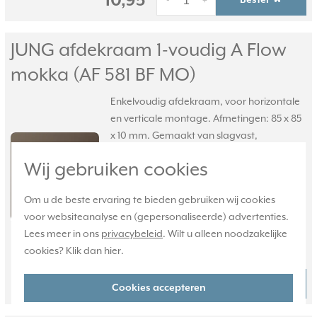
10,95
Bestel
-
+
JUNG afdekraam 1-voudig A Flow
mokka (AF 581 BF MO)
Enkelvoudig afdekraam, voor horizontale
en verticale montage. Afmetingen: 85 x 85
x 10 mm. Gemaakt van slagvast,
thermoplast (gelakt). Serie: A Flow, kleur:
Wij gebruiken cookies
mokka.
Meer informatie »
Verwachte levertijd:
Om u de beste ervaring te bieden gebruiken wij cookies
Voor 21u besteld, morgen in huis*
voor websiteanalyse en (gepersonaliseerde) advertenties.
Huidige voorraad:
Lees meer in ons
privacybeleid
. Wilt u alleen noodzakelijke
40 stuk(s)
cookies? Klik dan
hier
.
10,95
Bestel
-
+
Cookies accepteren