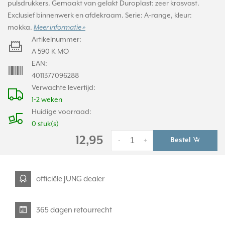
pulsdrukkers. Gemaakt van gelakt Duroplast: zeer krasvast.
Exclusief binnenwerk en afdekraam. Serie: A-range, kleur:
mokka.
Meer informatie »
Artikelnummer:
A 590 K MO
EAN:
4011377096288
Verwachte levertijd:
1-2 weken
Huidige voorraad:
0 stuk(s)
12,95
Bestel
-
+
officiële JUNG dealer
365 dagen retourrecht