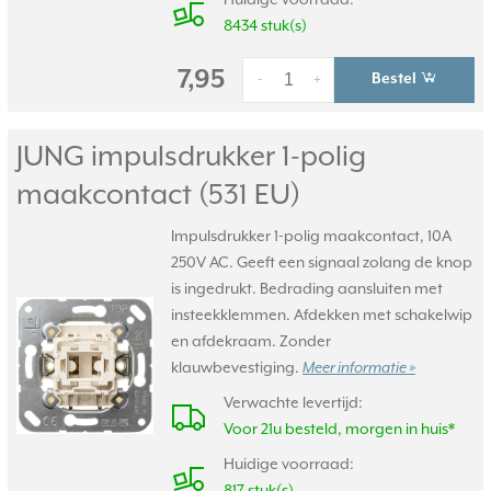
Huidige voorraad:
8434 stuk(s)
7,95
Bestel
-
+
JUNG impulsdrukker 1-polig
maakcontact (531 EU)
Impulsdrukker 1-polig maakcontact, 10A
250V AC. Geeft een signaal zolang de knop
is ingedrukt. Bedrading aansluiten met
insteekklemmen. Afdekken met schakelwip
en afdekraam. Zonder
klauwbevestiging.
Meer informatie »
Verwachte levertijd:
Voor 21u besteld, morgen in huis*
Huidige voorraad: