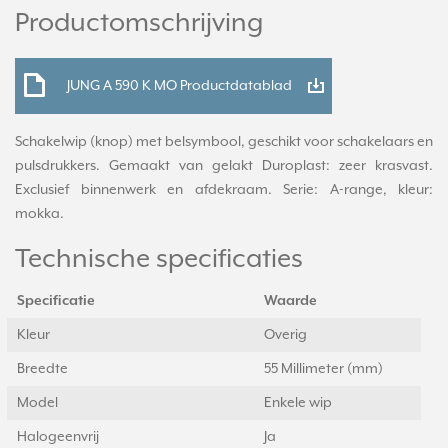
Productomschrijving
JUNG A 590 K MO Productdatablad
Schakelwip (knop) met belsymbool, geschikt voor schakelaars en
pulsdrukkers. Gemaakt van gelakt Duroplast: zeer krasvast.
Exclusief binnenwerk en afdekraam. Serie: A-range, kleur:
mokka.
Technische specificaties
Specificatie
Waarde
Kleur
Overig
Breedte
55 Millimeter (mm)
Model
Enkele wip
Halogeenvrij
Ja