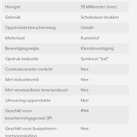
Hoogte
55 Millimeter (mm)
Gebruik
Schakelaar/drukker
Oppervlaktebescherming
Gelakt
Materiaal
Kunststof
Bevestigingswijze
Klembevestiging
Opdruk/indicatie
Symbool "bel"
Controlevenster/verlicht
Nee
Met indicatieveld
Nee
Met verwisselbare lens/symbool
Nee
Uitvoering oppervlakte
Mat
Geschikt voor
IP44
beschermingsgraad (IP)
Geschikt voor bussysteem-
Nee
toetsaansluiting