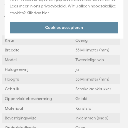
10921 ST), niet geschikt voor gewone schakelaars.
Lees meer in ons
privacybeleid
. Wilt u alleen noodzakelijke
cookies? Klik dan
hier
.
Technische specificaties
Cookies accepteren
Specificatie
Waarde
Kleur
Overig
Breedte
55 Millimeter (mm)
Model
Tweedelige wip
Halogeenvrij
Ja
Hoogte
55 Millimeter (mm)
Gebruik
Schakelaar/drukker
Oppervlaktebescherming
Gelakt
Materiaal
Kunststof
Bevestigingswijze
Inklemmen (snap)
Opdruk/indicatie
Geen