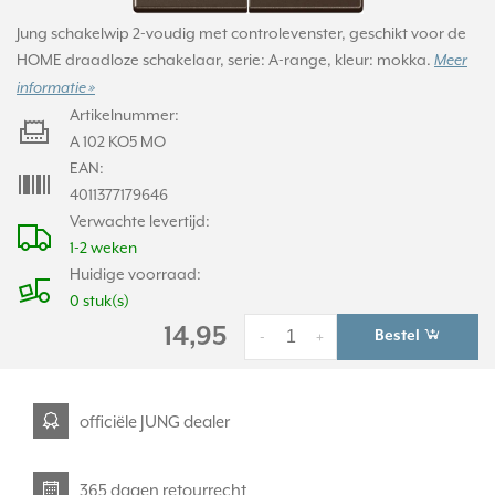
Jung schakelwip 2-voudig met controlevenster, geschikt voor de
HOME draadloze schakelaar, serie: A-range, kleur: mokka.
Meer
informatie »
Artikelnummer:
A 102 KO5 MO
EAN:
4011377179646
Verwachte levertijd:
1-2 weken
Huidige voorraad:
0 stuk(s)
14,95
Bestel
-
+
officiële JUNG dealer
365 dagen retourrecht