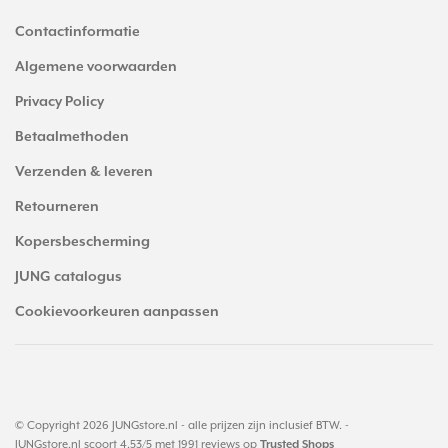
Contactinformatie
Algemene voorwaarden
Privacy Policy
Betaalmethoden
Verzenden & leveren
Retourneren
Kopersbescherming
JUNG catalogus
Cookievoorkeuren aanpassen
© Copyright 2026 JUNGstore.nl - alle prijzen zijn inclusief BTW. -
JUNGstore.nl
scoort
4.53
/
5
met
1991
reviews op
Trusted Shops