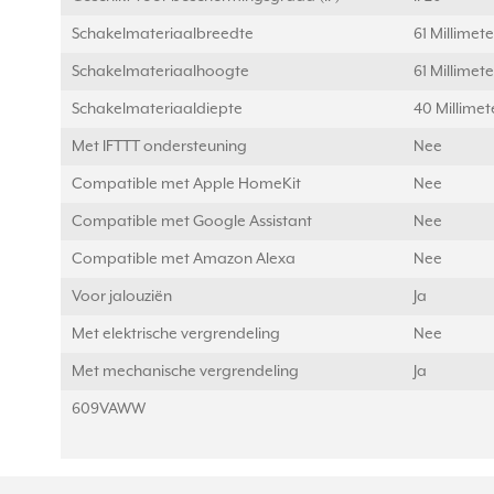
Schakelmateriaalbreedte
61 Millimet
Schakelmateriaalhoogte
61 Millimet
Schakelmateriaaldiepte
40 Millime
Met IFTTT ondersteuning
Nee
Compatible met Apple HomeKit
Nee
Compatible met Google Assistant
Nee
Compatible met Amazon Alexa
Nee
Voor jalouziën
Ja
Met elektrische vergrendeling
Nee
Met mechanische vergrendeling
Ja
609VAWW