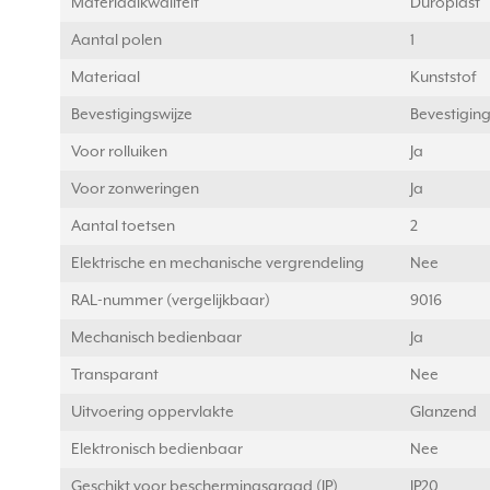
Materiaalkwaliteit
Duroplast
Aantal polen
1
Materiaal
Kunststof
Bevestigingswijze
Bevestigin
Voor rolluiken
Ja
Voor zonweringen
Ja
Aantal toetsen
2
Elektrische en mechanische vergrendeling
Nee
RAL-nummer (vergelijkbaar)
9016
Mechanisch bedienbaar
Ja
Transparant
Nee
Uitvoering oppervlakte
Glanzend
Elektronisch bedienbaar
Nee
Geschikt voor beschermingsgraad (IP)
IP20