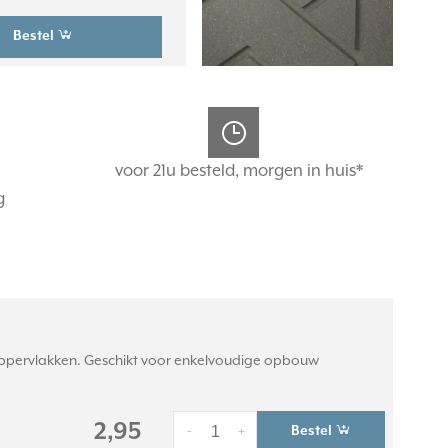
Bestel
voor 21u besteld, morgen in huis*
g
)
pervlakken. Geschikt voor enkelvoudige opbouw
2,95
Bestel
-
+