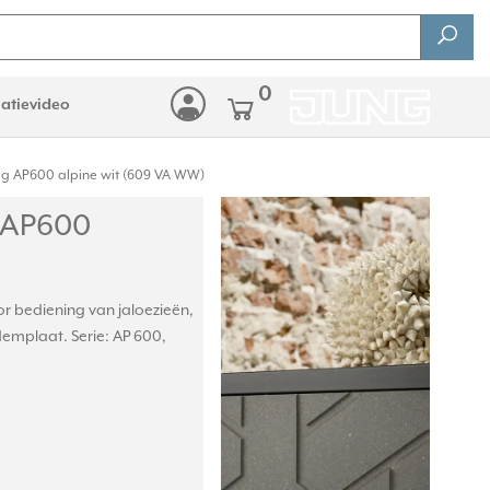
0
latievideo
ig AP600 alpine wit (609 VA WW)
g AP600
r bediening van jaloezieën,
demplaat. Serie: AP 600,