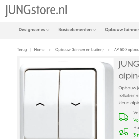
Designseries
Basiselementen
Opbouw (binnen
Terug
Home
Opbouw (binnen en buiten)
AP 600 opbo
|
JUNG
alpi
Opbouw ja
rolluiken
kleur: alpi
Ve
Vo
Hu
3 s