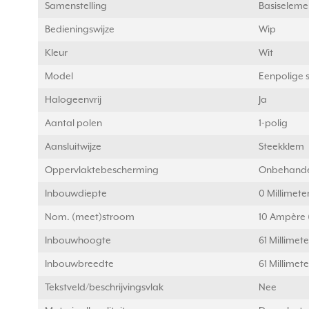
Samenstelling
Basiseleme
Bedieningswijze
Wip
Kleur
Wit
Model
Eenpolige 
Halogeenvrij
Ja
Aantal polen
1-polig
Aansluitwijze
Steekklem
Oppervlaktebescherming
Onbehand
Inbouwdiepte
0 Millimet
Nom. (meet)stroom
10 Ampère 
Inbouwhoogte
61 Millimet
Inbouwbreedte
61 Millimet
Tekstveld/beschrijvingsvlak
Nee