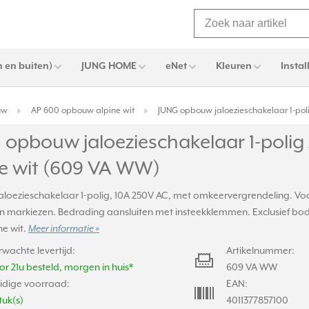
 en buiten)
JUNG HOME
eNet
Kleuren
Instal
uw
AP 600 opbouw alpine wit
JUNG opbouw jaloezieschakelaar 1-pol
 opbouw jaloezieschakelaar 1-poli
ne wit (609 VA WW)
loezieschakelaar 1-polig, 10A 250V AC, met omkeervergrendeling. Voo
 en markiezen. Bedrading aansluiten met insteekklemmen. Exclusief bo
ne wit.
Meer informatie »
rwachte levertijd:
Artikelnummer:
or 21u besteld, morgen in huis*
609 VA WW
idige voorraad:
EAN:
tuk(s)
4011377857100