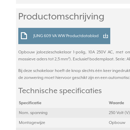
Productomschrijving
JUNG 609 VA WW Productdatablad
Opbouw jaloezieschakelaar 1-polig, 10A 250V AC, met om
massieve aders tot 2,5 mm²). Exclusief bodemplaat. Serie: AP 
Bij deze schakelaar hoeft de knop slechts één keer ingedru
de zonwering moet hiervoor geschikt zijn en een automatis
Technische specificaties
Specificatie
Waarde
Nom. spanning
250 Volt (V)
Montagewijze
Opbouw