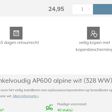
24,95
-
+
65 dagen retourrecht
veilig kopen met
kopersbeschermin
kelvoudig AP600 alpine wit (328 WW
r het veilig installeren van opbouwcomponenten op brandbare op
pine wit.
Meer informatie »
Huidige voorraad:
is*
40 stuk(s)