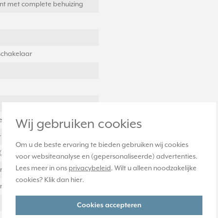
nt met complete behuizing
schakelaar
eld
Wij gebruiken cookies
er (mm)
Om u de beste ervaring te bieden gebruiken wij cookies
(A)
voor websiteanalyse en (gepersonaliseerde) advertenties.
Lees meer in ons
privacybeleid
. Wilt u alleen noodzakelijke
er (mm)
cookies? Klik dan
hier
.
er (mm)
Cookies accepteren