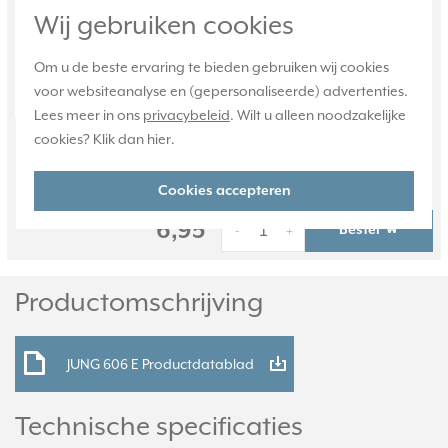
Wij gebruiken cookies
eenheden: 1 Slagvast: Nee
Oppervlaktebescherming: Overig Met
Om u de beste ervaring te bieden gebruiken wij cookies
kabelinvoer: Ja Materi...
Meer informatie »
voor websiteanalyse en (gepersonaliseerde) advertenties.
Verwachte levertijd:
Lees meer in ons
privacybeleid
. Wilt u alleen noodzakelijke
Voor 21u besteld, morgen in huis*
cookies? Klik dan
hier
.
Huidige voorraad:
13 stuk(s)
Cookies accepteren
6,95
Bestel
-
+
Productomschrijving
JUNG 606 E Productdatablad
Technische specificaties