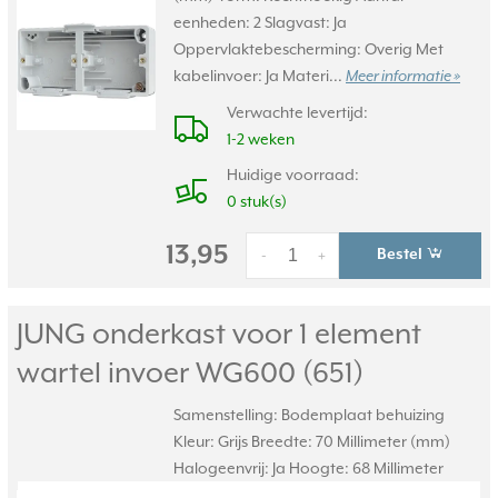
eenheden: 2 Slagvast: Ja
Oppervlaktebescherming: Overig Met
kabelinvoer: Ja Materi...
Meer informatie »
Verwachte levertijd:
1-2 weken
Huidige voorraad:
0 stuk(s)
13,95
Bestel
-
+
JUNG onderkast voor 1 element
wartel invoer WG600 (651)
Samenstelling: Bodemplaat behuizing
Kleur: Grijs Breedte: 70 Millimeter (mm)
Halogeenvrij: Ja Hoogte: 68 Millimeter
(mm) Vorm: Rechthoekig Aantal