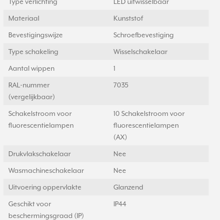
Type verlichting
LED uitwisselbaar
Materiaal
Kunststof
Bevestigingswijze
Schroefbevestiging
Type schakeling
Wisselschakelaar
Aantal wippen
1
RAL-nummer
7035
(vergelijkbaar)
Schakelstroom voor
10 Schakelstroom voor
fluorescentielampen
fluorescentielampen
(AX)
Drukvlakschakelaar
Nee
Wasmachineschakelaar
Nee
Uitvoering oppervlakte
Glanzend
Geschikt voor
IP44
beschermingsgraad (IP)