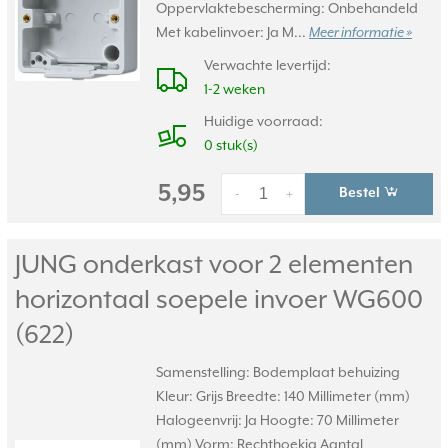
Oppervlaktebescherming: Onbehandeld
Met kabelinvoer: Ja M...
Meer informatie »
Verwachte levertijd:
1-2 weken
Huidige voorraad:
0 stuk(s)
5,95
Bestel
-
+
JUNG onderkast voor 2 elementen
horizontaal soepele invoer WG600
(622)
Samenstelling: Bodemplaat behuizing
Kleur: Grijs Breedte: 140 Millimeter (mm)
Halogeenvrij: Ja Hoogte: 70 Millimeter
(mm) Vorm: Rechthoekig Aantal