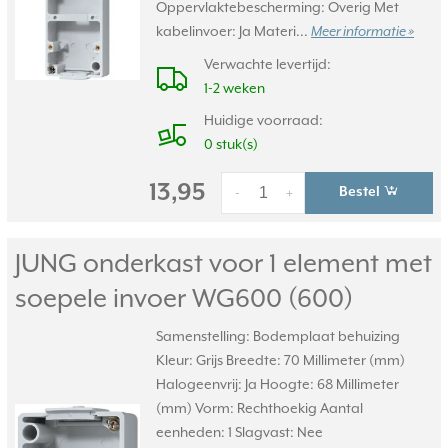
Oppervlaktebescherming: Overig Met
kabelinvoer: Ja Materi...
Meer informatie »
Verwachte levertijd:
1-2 weken
Huidige voorraad:
0 stuk(s)
13,95
Bestel
-
+
JUNG onderkast voor 1 element met
soepele invoer WG600 (600)
Samenstelling: Bodemplaat behuizing
Kleur: Grijs Breedte: 70 Millimeter (mm)
Halogeenvrij: Ja Hoogte: 68 Millimeter
(mm) Vorm: Rechthoekig Aantal
eenheden: 1 Slagvast: Nee