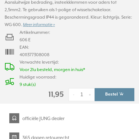
Aansluitwijze bedrading, insteekklemmen voor aders tot
2,5mm2. Te gebruiken als 1-polige of wisselschakelaar.
Beschermingsgraad IP44 is gegarandeerd. Kleur: lichtgrijs. Serie:
WG 600.
Meer informatie »
Artikelnummer:
606 E
EAN:
4011377308008
Verwachte levertijd:
Voor 21u besteld, morgen in huis*
Huidige voorraad:
9 stuk(s)
11,95
Bestel
-
+
officiële JUNG dealer
365 dagen retourrecht