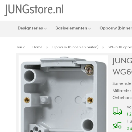
Designseries
Basiselementen
Opbouw (binnen
Terug
Home
Opbouw (binnen en buiten)
WG 600 opbou
|
JUNG
WG60
Samenstell
Millimete
Onbehande
Ve
1-
Hu
0 