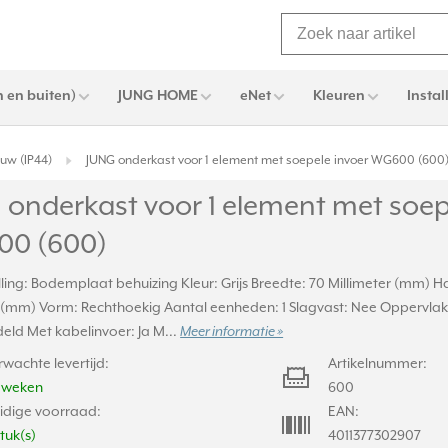
 en buiten)
JUNG HOME
eNet
Kleuren
Instal
w (IP44)
JUNG onderkast voor 1 element met soepele invoer WG600 (600
 onderkast voor 1 element met soep
0 (600)
ing: Bodemplaat behuizing Kleur: Grijs Breedte: 70 Millimeter (mm) Ha
r (mm) Vorm: Rechthoekig Aantal eenheden: 1 Slagvast: Nee Oppervla
ld Met kabelinvoer: Ja M...
Meer informatie »
rwachte levertijd:
Artikelnummer:
2 weken
600
idige voorraad:
EAN:
stuk(s)
4011377302907