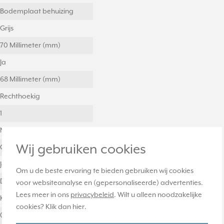
Bodemplaat behuizing
Grijs
70 Millimeter (mm)
Ja
68 Millimeter (mm)
Rechthoekig
1
Nee
Wij gebruiken cookies
Onbehandeld
Ja
Om u de beste ervaring te bieden gebruiken wij cookies
Duroplast
voor websiteanalyse en (gepersonaliseerde) advertenties.
Lees meer in ons
privacybeleid
. Wilt u alleen noodzakelijke
Kunststof
cookies? Klik dan
hier
.
0