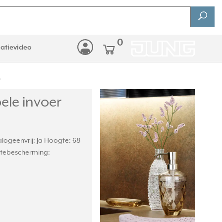
0
latievideo
)
ele invoer
logeenvrij: Ja Hoogte: 68
ktebescherming: