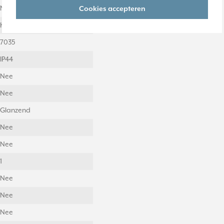
Nee
Cookies accepteren
Horizontaal en verticaal
7035
IP44
Nee
Nee
Glanzend
Nee
Nee
1
Nee
Nee
Nee