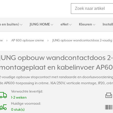
 en buiten)
JUNG HOME
eNet
Kleuren
Instal
uw
AP 600 opbouw creme
JUNG opbouw wandcontactdoos 2-voudig 
JUNG opbouw wandcontactdoos 2-
montageplaat en kabelinvoer AP60
2-voudige opbouw stopcontact met randaarde en doorlusvoorziening.
de AP600-toepassing in crème. 16A/250V, verticale montage, IP20, cr
Verwachte levertijd:
1-2 weken
Huidige voorraad:
0 stuk(s)