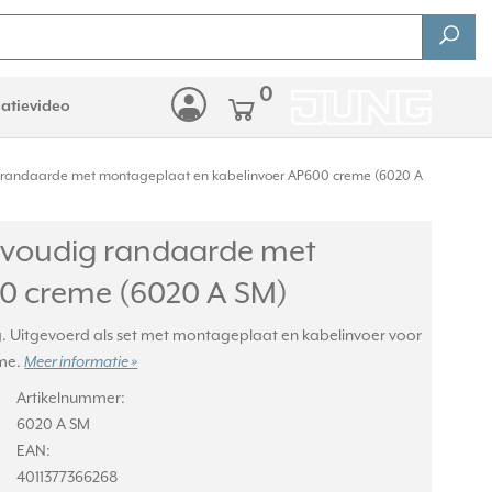
0
latievideo
randaarde met montageplaat en kabelinvoer AP600 creme (6020 A
voudig randaarde met
0 creme (6020 A SM)
 Uitgevoerd als set met montageplaat en kabelinvoer voor
ème.
Meer informatie »
Artikelnummer:
6020 A SM
EAN:
4011377366268