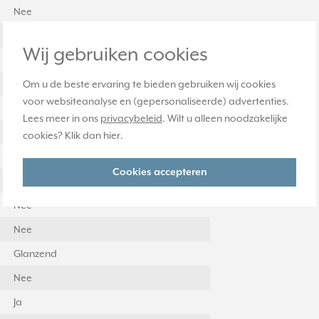
Nee
Nee
Wij gebruiken cookies
Nee
Om u de beste ervaring te bieden gebruiken wij cookies
Kunststof
voor websiteanalyse en (gepersonaliseerde) advertenties.
Bevestiging met schroef
Lees meer in ons
privacybeleid
. Wilt u alleen noodzakelijke
Geen
cookies? Klik dan
hier
.
Verticaal
Cookies accepteren
1013
Nee
Nee
Glanzend
Nee
Ja