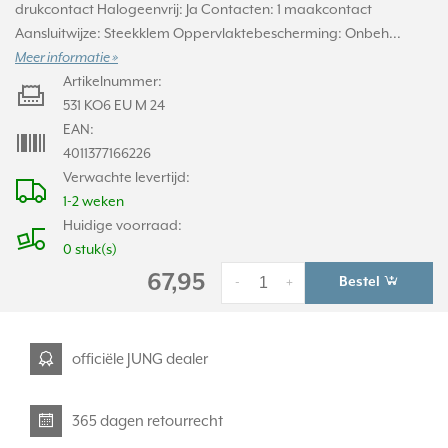
drukcontact Halogeenvrij: Ja Contacten: 1 maakcontact
Aansluitwijze: Steekklem Oppervlaktebescherming: Onbeh...
Meer informatie »
Artikelnummer:
531 KO6 EU M 24
EAN:
4011377166226
Verwachte levertijd:
1-2 weken
Huidige voorraad:
0 stuk(s)
67,95
Bestel
-
+
officiële JUNG dealer
365 dagen retourrecht