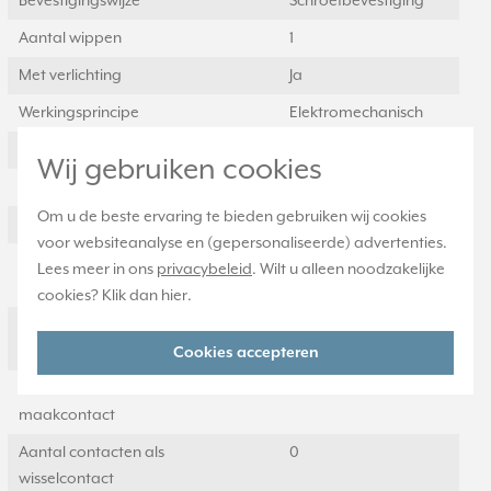
Bevestigingswijze
Schroefbevestiging
Aantal wippen
1
Met verlichting
Ja
Werkingsprincipe
Elektromechanisch
Slagvastheid
IK00
Wij gebruiken cookies
Met lichtbron
Ja
Om u de beste ervaring te bieden gebruiken wij cookies
Transparant
Nee
voor websiteanalyse en (gepersonaliseerde) advertenties.
Geschikt voor
IP20
Lees meer in ons
privacybeleid
. Wilt u alleen noodzakelijke
beschermingsgraad (IP)
cookies? Klik dan
hier
.
Aantal contacten als
0
verbreekcontact
Cookies accepteren
Aantal contacten als
1
maakcontact
Aantal contacten als
0
wisselcontact