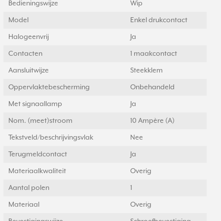
Bedieningswijze
Wip
Model
Enkel drukcontact
Halogeenvrij
Ja
Contacten
1 maakcontact
Aansluitwijze
Steekklem
Oppervlaktebescherming
Onbehandeld
Met signaallamp
Ja
Nom. (meet)stroom
10 Ampère (A)
Tekstveld/beschrijvingsvlak
Nee
Terugmeldcontact
Ja
Materiaalkwaliteit
Overig
Aantal polen
1
Materiaal
Overig