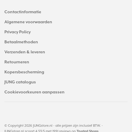
Contactinformatie
Algemene voorwaarden
Privacy Policy
Betaalmethoden
Verzenden & leveren
Retourneren
Kopersbescherming
JUNG catalogus
Cookievoorkeuren aanpassen
© Copyright 2026 JUNGstore.nl - alle prijzen zijn inclusief BTW. -
JUNGstore.nl
scoort
4.53
/
5
met
1991
reviews op
Trusted Shops