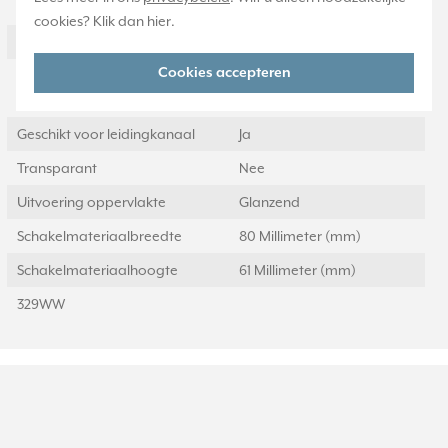
Materiaal
Kunststof
cookies? Klik dan
hier
.
Montagerichting
Horizontaal en verticaal
Cookies accepteren
RAL-nummer
9016
(vergelijkbaar)
Geschikt voor leidingkanaal
Ja
Transparant
Nee
Uitvoering oppervlakte
Glanzend
Schakelmateriaalbreedte
80 Millimeter (mm)
Schakelmateriaalhoogte
61 Millimeter (mm)
329WW