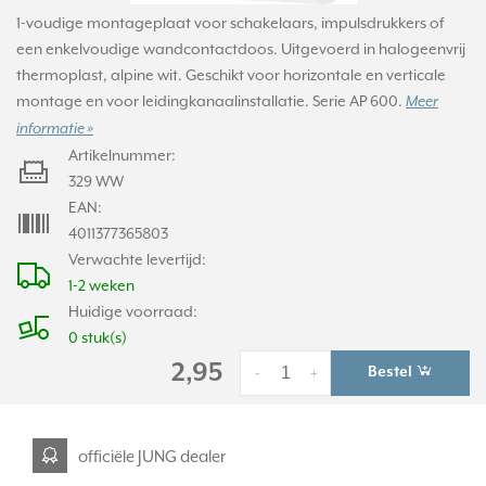
1-voudige montageplaat voor schakelaars, impulsdrukkers of
een enkelvoudige wandcontactdoos. Uitgevoerd in halogeenvrij
thermoplast, alpine wit. Geschikt voor horizontale en verticale
montage en voor leidingkanaalinstallatie. Serie AP 600.
Meer
informatie »
Artikelnummer:
329 WW
EAN:
4011377365803
Verwachte levertijd:
1-2 weken
Huidige voorraad:
0 stuk(s)
2,95
Bestel
-
+
officiële JUNG dealer