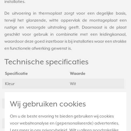
installaties.
De uitvoering in thermoplast zorgt voor een degelijke basis,
terwijl het glanzende, witte oppervlak de montageplaat een
rustige en verzorgde uitstraling geeft. Daarnaast is de plaat
geschikt voor gebruik in combinatie met een leidingkanaal,
waardoor deze goed inzetbaar is bij installaties waar een strakke
en functionele afwerking gewenst is.
Technische specificaties
Specificatie
Waarde
Kleur
Wit
Model
1-voudig
Wij gebruiken cookies
Halogeenvrij
Ja
Oppervlaktebescherming
Overig
Om u de beste ervaring te bieden gebruiken wij cookies
voor websiteanalyse en (gepersonaliseerde) advertenties.
Materiaalkwaliteit
Thermoplast
Lees meer in ons
privacybeleid
. Wilt u alleen noodzakelijke