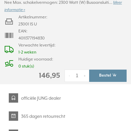
Nee Max. schakelvermogen: 2300 Watt (W) Busaansluiti...
Meer
informatie »
Artikelnummer:
23001 1S U
EAN:
4011377194830
Verwachte levertijd:
1-2 weken
Huidige voorraad:
0 stuk(s)
146,95
Bestel
-
+
officiële JUNG dealer
365 dagen retourrecht