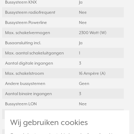
Bussysteem KNX
Ja
Bussysteem radiofrequent
Nee
Bussysteem Powerline
Nee
Max. schakelvermogen
2300 Watt (W)
Busaansluiting incl.
Ja
Max. aantal schakeluitgangen
1
Aantal digitale ingangen
3
Max. schakelstroom
16 Ampère (A)
Andere bussystemen
Geen
Aantal binaire ingangen
3
Bussysteem LON
Nee
C-Belasting
Ja
Wij gebruiken cookies
Meerdere fasen aan te sluiten
Nee