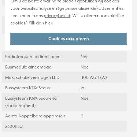
Manuele bediening
Nee
Om u de beste ervaring te bieden gebruiken wij cookies
voor websiteanalyse en (gepersonaliseerde) advertenties.
Met LED indicatie
Nee
Lees meer in ons
privacybeleid
. Wilt u alleen noodzakelijke
Modulaire
Nee
cookies? Klik dan
hier
.
uitbreidingsmogelijkheid
Bussysteem KNX-RF
Cookies accepteren
Nee
(radiofrequent)
Radiofrequent bidirectioneel
Nee
Busmodule afneembaar
Nee
Max. schakelvermogen LED
400 Watt (W)
Bussysteem KNX Secure
Ja
Bussysteem KNX Secure-RF
Nee
(radiofrequent)
Aantal koppelbare apparaten
0
230011SU