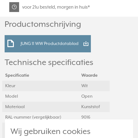
voor 21u besteld, morgen in huis*
Productomschrijving
JUNG 11 WW Productdatablad
Technische specificaties
Specificatie
Waarde
Kleur
Wit
Model
Open
Materiaal
Kunststof
RAL-nummer (vergelijkbaar)
9016
Geschikt voor opbouwbak
Ja
Wij gebruiken cookies
inbouwschakelmateriaal