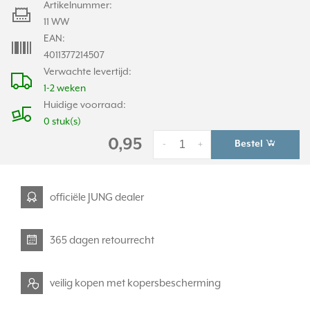
Artikelnummer:
11 WW
EAN:
4011377214507
Verwachte levertijd:
1-2 weken
Huidige voorraad:
0 stuk(s)
0,95
Bestel
-
+
officiële JUNG dealer
365 dagen retourrecht
veilig kopen met kopersbescherming