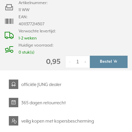
Artikelnummer:
11 WW
EAN:
4011377214507
Verwachte levertijd:
1-2 weken
Huidige voorraad:
0 stuk(s)
0,95
Bestel
-
+
officiële JUNG dealer
365 dagen retourrecht
veilig kopen met kopersbescherming