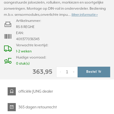
aangestuurde jaloezieën, rolluiken, markiezen en soortgelijke
zonweringen. Montage op DIN-rail in onderverdeler. Bediening
m.b.v. sensormodules,onverlichte impu...
Meer informatie »
Artikelnummer:
RS 8 REGHE
EAN:
4011377036345
Verwachte levertijd:
1-2 weken
Huidige voorraad:
0 stuk(s)
363,95
Bestel
-
+
officiële JUNG dealer
365 dagen retourrecht