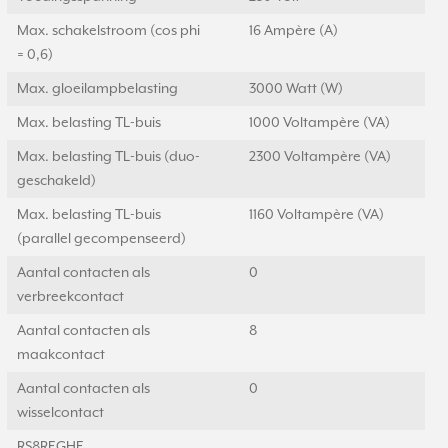
Max. schakelstroom (cos phi
16 Ampère (A)
= 0,6)
Max. gloeilampbelasting
3000 Watt (W)
Max. belasting TL-buis
1000 Voltampère (VA)
Max. belasting TL-buis (duo-
2300 Voltampère (VA)
geschakeld)
Max. belasting TL-buis
1160 Voltampère (VA)
(parallel gecompenseerd)
Aantal contacten als
0
verbreekcontact
Aantal contacten als
8
maakcontact
Aantal contacten als
0
wisselcontact
RS8REGHE