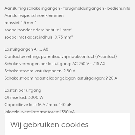
Aansluiting schakelingangen / terugmelduitgangen / bedienunits
Aansluitwijze: schroefklemmen
massief: 1,5 mm²
soepel zonder adereindhuls: 1 mm²
soepel met adereindhuls: 0,75 mm²
Lastuitgangen A1 ... A8
Contactbezetting: potentiaalvrij maakcontact (?-contact)
Schakelvermogen per lastuitgang: AC 250 V ~ / 16 AX
Schakelstroom lastuitgangen: ? 80 A
Schakelstroom naast elkaar gelegen lastuitgangen: ? 20 A
Lasten per uitgang
Ohmse last: 3000 W
Capacitieve last: 16 A / max. 140 µF
Jaloezie-/ventilatormotoren: 1380 VA
Wij gebruiken cookies
Inschakelstroom: max. 800 A (200 µs)
max. 165 A (20 ms)