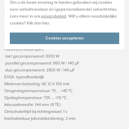
Om u de beste ervaring te bieden gebruiken wij cookies
Lamplasten
voor websiteanalyse en (gepersonaliseerde) advertenties.
Gloeilampen: 3000 W
Lees meer in ons
privacybeleid
. Wilt u alleen noodzakelijke
HV-halogeenlampen: 2500 W
cookies? Klik dan
hier
.
LV-halogeenlampen met
elektronische trafos: 1500 W
Cookies accepteren
inductieve trafos: 1200 VA
Fluorescentielampen:
 niet gecompenseerd: 1000 W
 parallel gecompenseerd: 1160 W / 140 µF
 duo gecompenseerd: 2300 W / 140 µF
EVSA: typeafhankelijk
Minimum belasting: AC 12 V, 100 mA
Omgevingstemperatuur: ?5 ... +45 °C
Opslagtemperatuur: ?25 ... +70 °C
Inbouwbreedte: 144 mm (8 TE)
Omschakeltijd bij richtingwissel: 1 s
Inschakelduur jaloeziebediening: 2 min