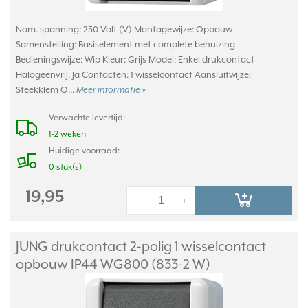
Nom. spanning: 250 Volt (V) Montagewijze: Opbouw
Samenstelling: Basiselement met complete behuizing
Bedieningswijze: Wip Kleur: Grijs Model: Enkel drukcontact
Halogeenvrij: Ja Contacten: 1 wisselcontact Aansluitwijze:
Steekklem O...
Meer informatie »
Verwachte levertijd:
1-2 weken
Huidige voorraad:
0 stuk(s)
19,95
-
+
JUNG drukcontact 2-polig 1 wisselcontact
opbouw IP44 WG800 (833-2 W)