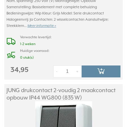
Nom. spanning: 250 Volt (V) Montagewijze: Opbouw
Samenstelling: Basiselement met complete behuizing
Bedieningswijze: Wip Kleur: Grijs Model: Serie drukcontact
Halogeenvrij: Ja Contacten: 2 wisselcontacten Aansluitwijze:
Steekklem...
Meer informatie »
Verwachte levertijd:
1-2 weken
Huidige voorraad:
0 stuk(s)
34,95
-
+
JUNG drukcontact 2-voudig 2 maakcontact
opbouw IP44 WG800 (835 W)