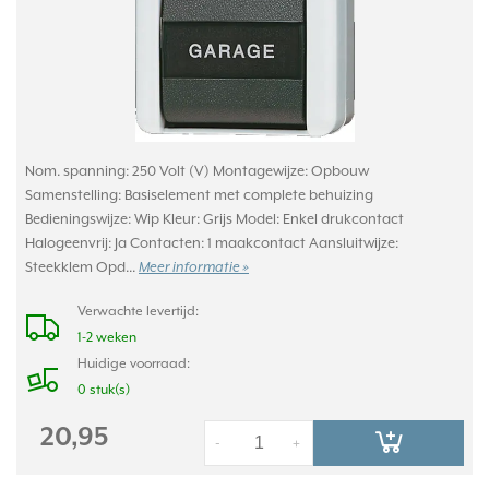
Nom. spanning: 250 Volt (V) Montagewijze: Opbouw
Samenstelling: Basiselement met complete behuizing
Bedieningswijze: Wip Kleur: Grijs Model: Enkel drukcontact
Halogeenvrij: Ja Contacten: 1 maakcontact Aansluitwijze:
Steekklem Opd...
Meer informatie »
Verwachte levertijd:
1-2 weken
Huidige voorraad:
0 stuk(s)
20,95
-
+