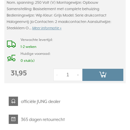
Nom. spanning: 250 Volt (V) Montagewijze: Opbouw
Samenstelling: Basiselement met complete behuizing
Bedieningswijze: Wip Kleur: Grijs Model: Serie drukcontact
Halogeenvrij: Ja Contacten: 2 maakcontacten Aansluitwijze:
Steekklem O...
Meer informatie »
Verwachte levertijd:
1-2 weken
Huidige voorraad:
0 stuk(s)
31,95
-
+
officiële JUNG dealer
365 dagen retourrecht