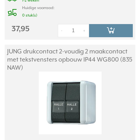
1-2 weken
Huidige voorraad:
0 stuk(s)
37,95
-
+
JUNG drukcontact 2-voudig 2 maakcontact
met tekstvensters opbouw IP44 WG800 (835
NAW)