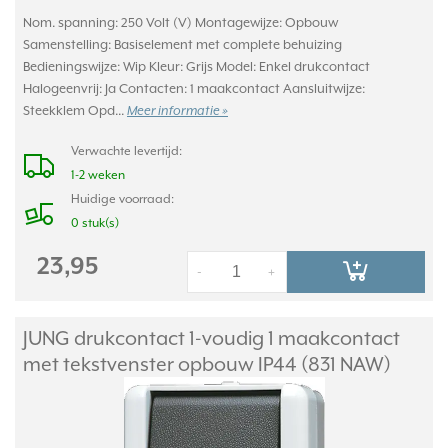
Nom. spanning: 250 Volt (V) Montagewijze: Opbouw
Samenstelling: Basiselement met complete behuizing
Bedieningswijze: Wip Kleur: Grijs Model: Enkel drukcontact
Halogeenvrij: Ja Contacten: 1 maakcontact Aansluitwijze:
Steekklem Opd...
Meer informatie »
Verwachte levertijd:
1-2 weken
Huidige voorraad:
0 stuk(s)
23,95
-
+
JUNG drukcontact 1-voudig 1 maakcontact
met tekstvenster opbouw IP44 (831 NAW)