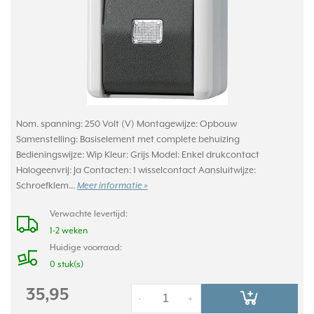
Nom. spanning: 250 Volt (V) Montagewijze: Opbouw
Samenstelling: Basiselement met complete behuizing
Bedieningswijze: Wip Kleur: Grijs Model: Enkel drukcontact
Halogeenvrij: Ja Contacten: 1 wisselcontact Aansluitwijze:
Schroefklem...
Meer informatie »
Verwachte levertijd:
1-2 weken
Huidige voorraad:
0 stuk(s)
35,95
-
+