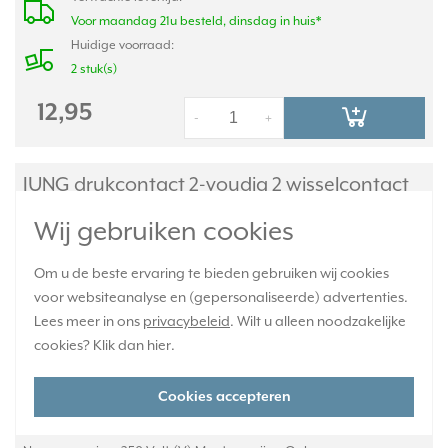
Voor maandag 21u besteld, dinsdag in huis*
Huidige voorraad:
2 stuk(s)
12,95
-
+
JUNG drukcontact 2-voudig 2 wisselcontact
opbouw IP44 WG800 (839 W)
Wij gebruiken cookies
Om u de beste ervaring te bieden gebruiken wij cookies
voor websiteanalyse en (gepersonaliseerde) advertenties.
Lees meer in ons
privacybeleid
. Wilt u alleen noodzakelijke
cookies? Klik dan
hier
.
Cookies accepteren