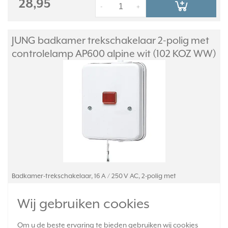
28,95
-
+
JUNG badkamer trekschakelaar 2-polig met
controlelamp AP600 alpine wit (102 KOZ WW)
Badkamer-trekschakelaar, 16 A / 250 V AC, 2-polig met
controlelamp. Geschikt voor inbouw of opbouw, voorzien van 1
invoer en trekontlasting aan de boven- en onderzijde. Bedrading
Wij gebruiken cookies
aansluiten met schroefklemmen. Serie: AP 600, kleur: alpine
wit.
Meer informatie »
Om u de beste ervaring te bieden gebruiken wij cookies