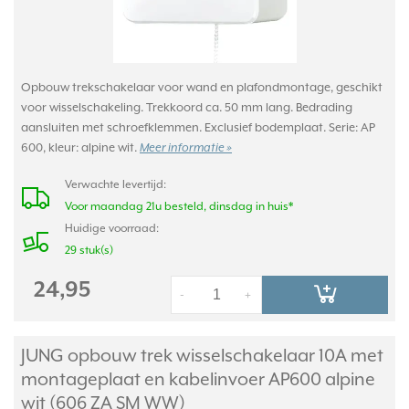
Opbouw trekschakelaar voor wand en plafondmontage, geschikt
voor wisselschakeling. Trekkoord ca. 50 mm lang. Bedrading
aansluiten met schroefklemmen. Exclusief bodemplaat. Serie: AP
600, kleur: alpine wit.
Meer informatie »
Verwachte levertijd:
Voor maandag 21u besteld, dinsdag in huis*
Huidige voorraad:
29 stuk(s)
24,95
-
+
JUNG opbouw trek wisselschakelaar 10A met
montageplaat en kabelinvoer AP600 alpine
wit (606 ZA SM WW)