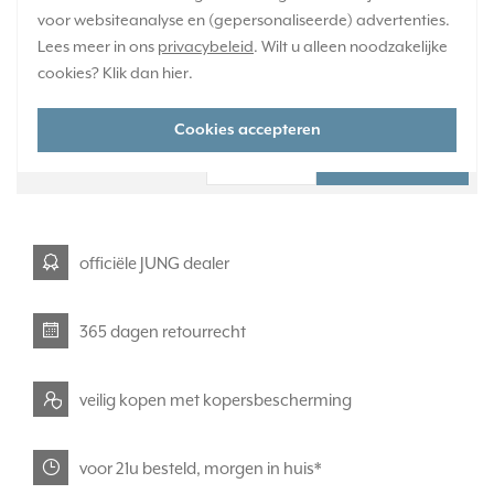
voor websiteanalyse en (gepersonaliseerde) advertenties.
Verwachte levertijd:
Lees meer in ons
privacybeleid
. Wilt u alleen noodzakelijke
Voor maandag 21u besteld, dinsdag in huis*
cookies? Klik dan
hier
.
Huidige voorraad:
35 stuk(s)
Cookies accepteren
39,95
-
+
officiële JUNG dealer
365 dagen retourrecht
veilig kopen met kopersbescherming
voor 21u besteld, morgen in huis*