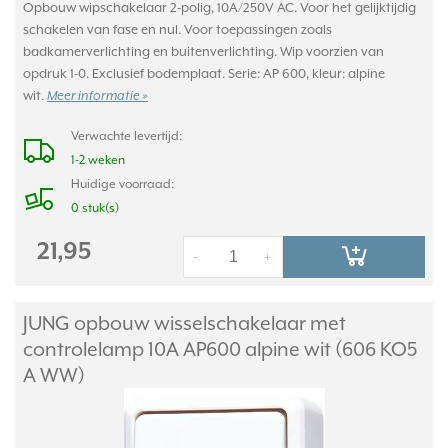
Opbouw wipschakelaar 2-polig, 10A/250V AC. Voor het gelijktijdig
schakelen van fase en nul. Voor toepassingen zoals
badkamerverlichting en buitenverlichting. Wip voorzien van
opdruk 1-0. Exclusief bodemplaat. Serie: AP 600, kleur: alpine
wit.
Meer informatie »
Verwachte levertijd:
1-2 weken
Huidige voorraad:
0 stuk(s)
21,95
-
+
JUNG opbouw wisselschakelaar met
controlelamp 10A AP600 alpine wit (606 KO5
A WW)