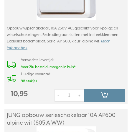
Opbouw wipschakelaar, 10A 250V AC, geschikt voor 1-polige en
wisselschakelingen. Bedrading aansluiten met insteekklemmen.
Exclusief bodemplaat. Serie: AP 600, kleur: alpine wit.
Meer
informatie »
Verwachte levertijd:
Voor 21u besteld, morgen in huis*
Huidige voorraad:
98 stuk(s)
10,95
-
+
JUNG opbouw serieschakelaar 10A AP600
alpine wit (605 A WW)