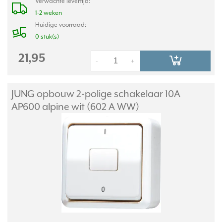
Verwachte levertijd:
1-2 weken
Huidige voorraad:
0 stuk(s)
21,95
-
+
JUNG opbouw 2-polige schakelaar 10A
AP600 alpine wit (602 A WW)