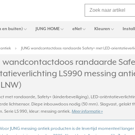
 en buiten)
JUNG HOME
eNet
Kleuren
Instal
antiek
JUNG wandcontactdoos randaarde Safety+ met LED-orientatieverli
 wandcontactdoos randaarde Safe
tatieverlichting LS990 messing anti
 LNW)
t met randaarde, Safety+ (kinderbeveiliging), LED-oriëntatieverlicht
rde lichtsensor. Diepe inbouwdoos nodig (50 mm). Slagvast, gelakt th
 Serie LS 990, kleur: messing antiek.
Meer informatie »
Voor JUNG messing antiek producten is de levertijd momenteel langer 