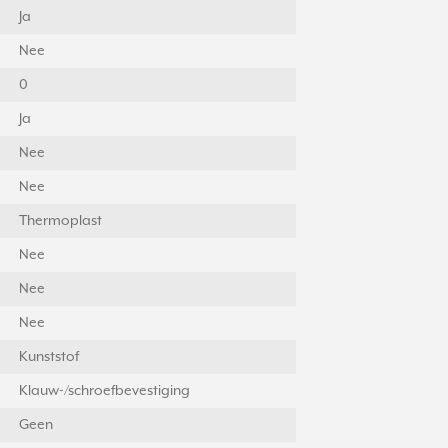
Ja
Nee
0
Ja
Nee
Nee
Thermoplast
Nee
Nee
Nee
Kunststof
Klauw-/schroefbevestiging
Geen