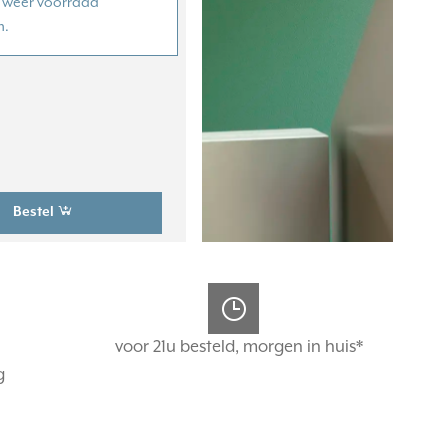
er weer voorraad
m.
Bestel
voor 21u besteld, morgen in huis*
g