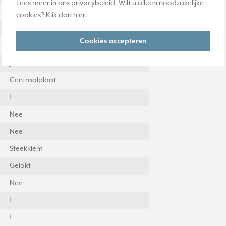
Lees meer in ons
privacybeleid
. Wilt u alleen noodzakelijke
Basiselement met centrale afdekplaat
cookies? Klik dan
hier
.
Messing
Cookies accepteren
Contactdoos CEE 7/3 (type F)
Ja
Centraalplaat
1
Nee
Nee
Steekklem
Gelakt
Nee
1
1