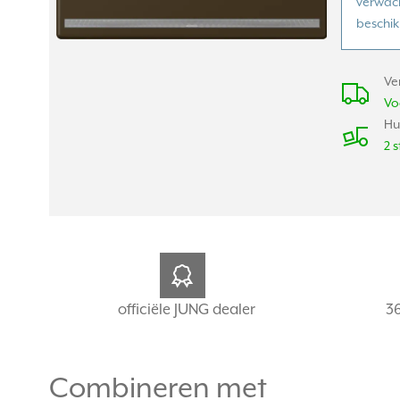
verwach
beschik
Ve
Vo
Hu
2 s
officiële JUNG dealer
3
Combineren met