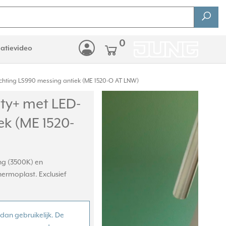
0
latievideo
chting LS990 messing antiek (ME 1520-O AT LNW)
ty+ met LED-
ek (ME 1520-
ing (3500K) en
ermoplast. Exclusief
dan gebruikelijk. De