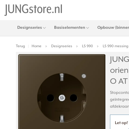
Designseries
Basiselementen
Opbouw (binnen
Terug
Home
Designseries
LS 990
LS 990 messing 
|
JUNG
orien
O AT
Stopcontac
geïntegree
afdekraam.
Let op!