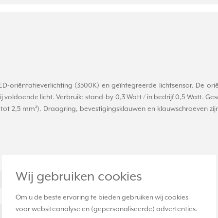
-oriëntatieverlichting (3500K) en geïntegreerde lichtsensor. De orië
ij voldoende licht. Verbruik: stand-by 0,3 Watt / in bedrijf 0,5 Watt
ot 2,5 mm²). Draagring, bevestigingsklauwen en klauwschroeven zijn 
Waarde
Wij gebruiken cookies
16 Ampère (A)
250 Volt (V)
Om u de beste ervaring te bieden gebruiken wij cookies
voor websiteanalyse en (gepersonaliseerde) advertenties.
Inbouw (stucwerk)