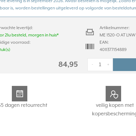
te levering is in september 2026. Alvast bestellen is mogelijk. Zodra 
baar is, worden bestellingen uitgeleverd op volgorde van besteldatu
rwachte levertijd:
Artikelnummer:
or 21u besteld, morgen in huis*
ME 1520-O AT LNW
idige voorraad:
EAN:
tuk(s)
4011377154889
84,95
-
+
65 dagen retourrecht
veilig kopen met
kopersbeschermin