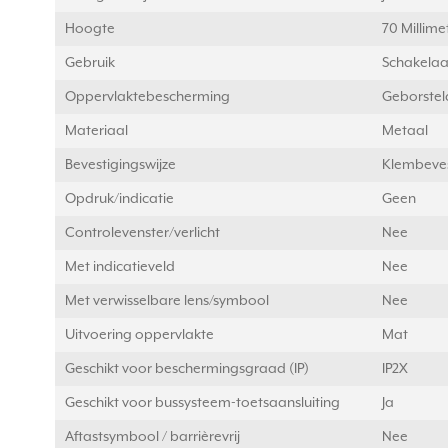
Hoogte
70 Millim
Gebruik
Schakelaa
Oppervlaktebescherming
Geborstel
Materiaal
Metaal
Bevestigingswijze
Klembeves
Opdruk/indicatie
Geen
Controlevenster/verlicht
Nee
Met indicatieveld
Nee
Met verwisselbare lens/symbool
Nee
Uitvoering oppervlakte
Mat
Geschikt voor beschermingsgraad (IP)
IP2X
Geschikt voor bussysteem-toetsaansluiting
Ja
Aftastsymbool / barrièrevrij
Nee