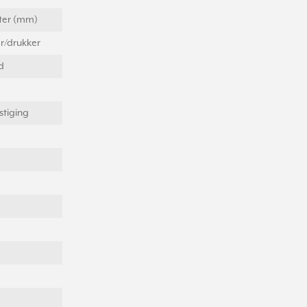
eter (mm)
r/drukker
d
tiging