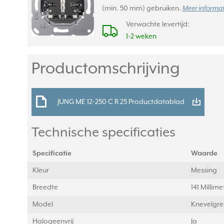
(min. 50 mm) gebruiken.
Meer informat
Verwachte levertijd:
1-2 weken
Productomschrijving
JUNG ME 12-250 C R 25 Productdatablad
Technische specificaties
Specificatie
Waarde
Kleur
Messing
Breedte
141 Millim
Model
Knevelgr
Halogeenvrij
Ja