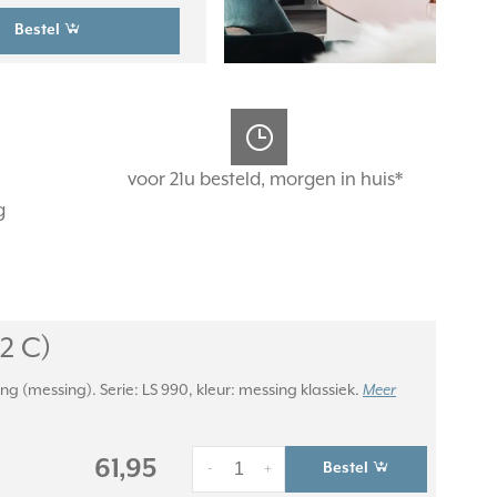
Bestel
voor 21u besteld, morgen in huis*
g
2 C)
 (messing). Serie: LS 990, kleur: messing klassiek.
Meer
61,95
Bestel
-
+