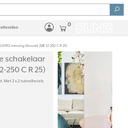
0
latievideo
LS1912 messing klassiek (ME 12-250 C R 25)
le schakelaar
2-250 C R 25)
. Met 2 x 2 tuimelhevels