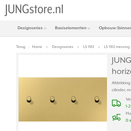
Designseries
Basiselementen
Opbouw (binnen
Terug
Home
Designseries
LS 1912
LS 1912 messing 
|
JUNG 
horiz
Afdekking
cilinder, 
Ve
1-
Hu
0 