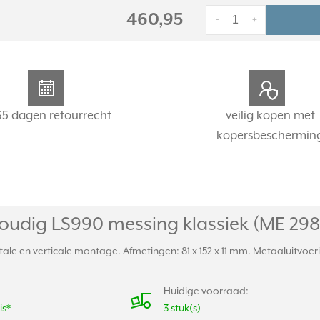
460,95
-
+
65 dagen retourrecht
veilig kopen met
kopersbeschermin
udig LS990 messing klassiek (ME 298
e en verticale montage. Afmetingen: 81 x 152 x 11 mm. Metaaluitvoering
Huidige voorraad:
is*
3 stuk(s)