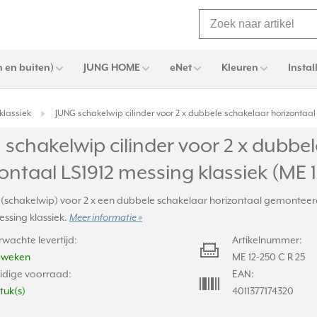
 en buiten)
JUNG HOME
eNet
Kleuren
Instal
klassiek
JUNG schakelwip cilinder voor 2 x dubbele schakelaar horizontaal 
schakelwip cilinder voor 2 x dubbe
ontaal LS1912 messing klassiek (ME 1
 (schakelwip) voor 2 x een dubbele schakelaar horizontaal gemonteerd
messing klassiek.
Meer informatie »
rwachte levertijd:
Artikelnummer:
2 weken
ME 12-250 C R 25
idige voorraad:
EAN:
stuk(s)
4011377174320