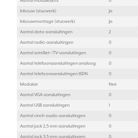
Aantal moduleslots
0
Inbouw (stucwerk)
Ja
Inbouwmontage (stucwerk)
Ja
Aantal data-aansluitingen
2
Aantal radio-aansluitingen
0
Aantal satelliet-/TV-aansluitingen
0
Aantal telefoonaansluitingen analoog
0
Aantal telefoonaansluitingen ISDN
0
Modulair
Nee
Aantal VGA aansluitingen
0
Aantal USB aansluitingen
1
Aantal cinch-audio aansluitingen
0
Aantal jack 2,5 mm aansluitingen
0
Aantal jack 3,5 mm aansluitingen
0