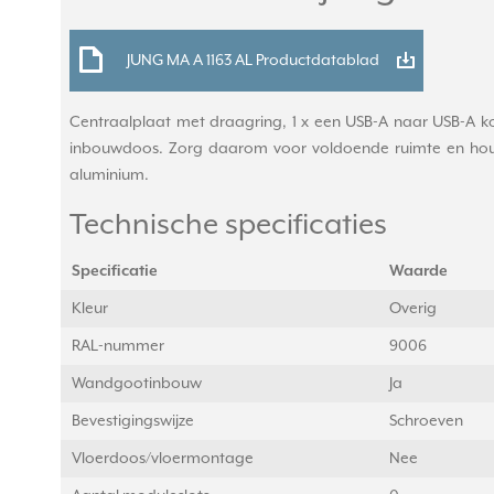
JUNG MA A 1163 AL Productdatablad
Centraalplaat met draagring, 1 x een USB-A naar USB-A k
inbouwdoos. Zorg daarom voor voldoende ruimte en houd 
aluminium.
Technische specificaties
Specificatie
Waarde
Kleur
Overig
RAL-nummer
9006
Wandgootinbouw
Ja
Bevestigingswijze
Schroeven
Vloerdoos/vloermontage
Nee