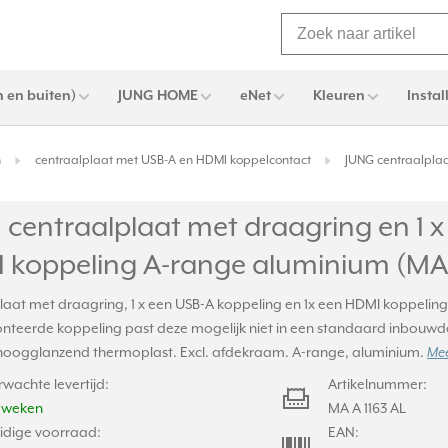
 en buiten)
JUNG HOME
eNet
Kleuren
Instal
n
centraalplaat met USB-A en HDMI koppelcontact
JUNG centraalplaa
centraalplaat met draagring en 1 x 
 koppeling A-range aluminium (MA 
laat met draagring, 1 x een USB-A koppeling en 1x een HDMI koppelin
teerde koppeling past deze mogelijk niet in een standaard inbouw
 hoogglanzend thermoplast. Excl. afdekraam. A-range, aluminium.
Mee
rwachte levertijd:
Artikelnummer:
2 weken
MA A 1163 AL
idige voorraad:
EAN: