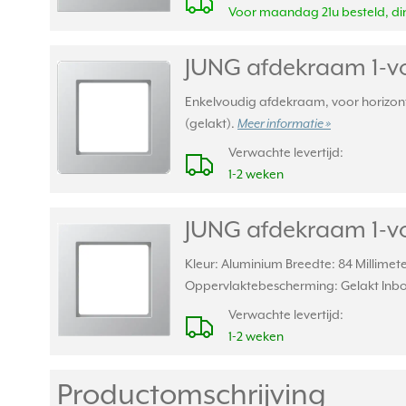
Voor maandag 21u besteld, din
JUNG afdekraam 1-vo
Enkelvoudig afdekraam, voor horizont
(gelakt).
Meer informatie »
Verwachte levertijd:
1-2 weken
JUNG afdekraam 1-vo
Kleur: Aluminium Breedte: 84 Millimet
Oppervlaktebescherming: Gelakt Inbo
Verwachte levertijd:
1-2 weken
Productomschrijving