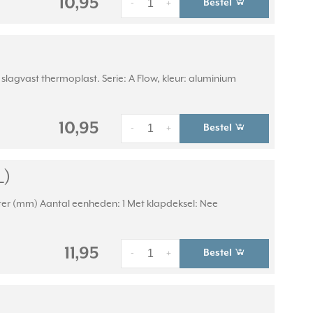
10,95
Bestel
-
+
lagvast thermoplast. Serie: A Flow, kleur: aluminium
10,95
Bestel
-
+
L)
eter (mm) Aantal eenheden: 1 Met klapdeksel: Nee
11,95
Bestel
-
+