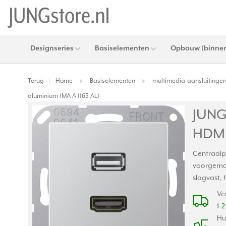
Designseries
Basiselementen
Opbouw (binnen
Terug
Home
Basiselementen
multimedia-aansluitinge
|
aluminium (MA A 1163 AL)
JUNG 
HDMI
Centraalp
voorgemon
slagvast,
Ve
1-
Hu