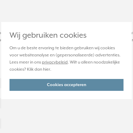
oppeling en 1x een HDMI naar HDMI koppeling. Door de voorgemonte
Wij gebruiken cookies
rekening met de buigradius. Gemaakt van slagvast, hoogglanzend t
Om u de beste ervaring te bieden gebruiken wij cookies
voor websiteanalyse en (gepersonaliseerde) advertenties.
Lees meer in ons
privacybeleid
. Wilt u alleen noodzakelijke
cookies? Klik dan
hier
.
Cookies accepteren