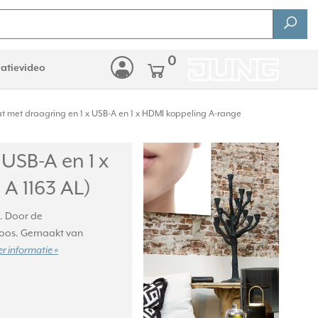
0
latievideo
t met draagring en 1 x USB-A en 1 x HDMI koppeling A-range
USB-A en 1 x
A 1163 AL)
g. Door de
doos. Gemaakt van
r informatie »