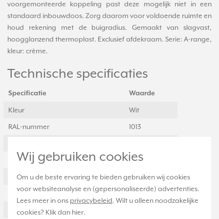
voorgemonteerde koppeling past deze mogelijk niet in een
standaard inbouwdoos. Zorg daarom voor voldoende ruimte en
houd rekening met de buigradius. Gemaakt van slagvast,
hoogglanzend thermoplast. Exclusief afdekraam. Serie: A-range,
kleur: crème.
Technische specificaties
Specificatie
Waarde
Kleur
Wit
RAL-nummer
1013
Wandgootinbouw
Ja
Wij gebruiken cookies
Bevestigingswijze
Schroeven
Vloerdoos/vloermontage
Nee
Om u de beste ervaring te bieden gebruiken wij cookies
voor websiteanalyse en (gepersonaliseerde) advertenties.
Aantal moduleslots
0
Lees meer in ons
privacybeleid
. Wilt u alleen noodzakelijke
Inbouw (stucwerk)
Ja
cookies? Klik dan
hier
.