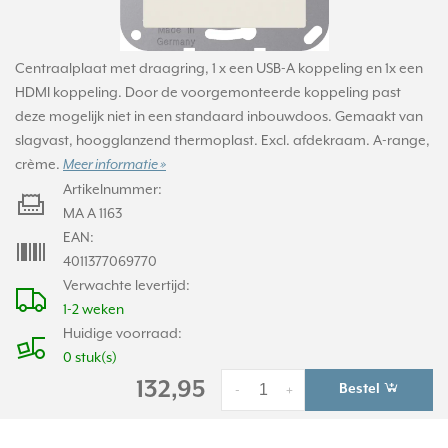
Centraalplaat met draagring, 1 x een USB-A koppeling en 1x een
HDMI koppeling. Door de voorgemonteerde koppeling past
deze mogelijk niet in een standaard inbouwdoos. Gemaakt van
slagvast, hoogglanzend thermoplast. Excl. afdekraam. A-range,
crème.
Meer informatie »
Artikelnummer:
MA A 1163
EAN:
4011377069770
Verwachte levertijd:
1-2 weken
Huidige voorraad:
0 stuk(s)
132,95
Bestel
-
+