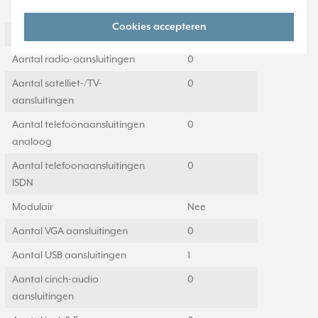
Inbouwmontage (stucwerk)
Ja
Cookies accepteren
Aantal data-aansluitingen
2
Aantal radio-aansluitingen
0
Aantal satelliet-/TV-
0
aansluitingen
Aantal telefoonaansluitingen
0
analoog
Aantal telefoonaansluitingen
0
ISDN
Modulair
Nee
Aantal VGA aansluitingen
0
Aantal USB aansluitingen
1
Aantal cinch-audio
0
aansluitingen