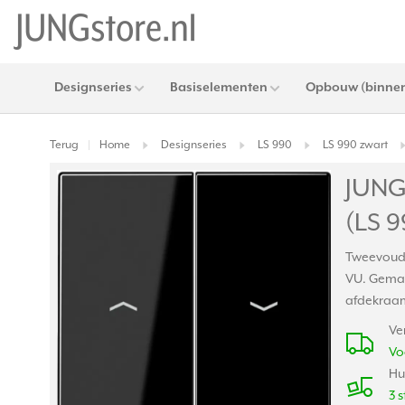
Designseries
Basiselementen
Opbouw (binnen
Terug
Home
Designseries
LS 990
LS 990 zwart
|
JUNG 
(LS 9
Tweevoudi
VU. Gemaak
afdekraam.
Ve
Vo
Hu
3 s