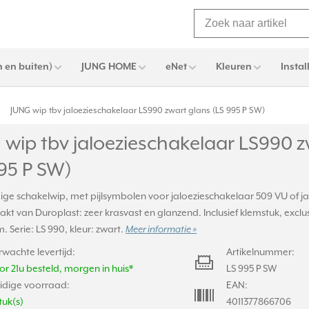
 en buiten)
JUNG HOME
eNet
Kleuren
Instal
JUNG wip tbv jaloezieschakelaar LS990 zwart glans (LS 995 P SW)
wip tbv jaloezieschakelaar LS990 z
95 P SW)
ge schakelwip, met pijlsymbolen voor jaloezieschakelaar 509 VU of ja
t van Duroplast: zeer krasvast en glanzend. Inclusief klemstuk, exclu
 Serie: LS 990, kleur: zwart.
Meer informatie »
rwachte levertijd:
Artikelnummer:
or 21u besteld, morgen in huis*
LS 995 P SW
idige voorraad:
EAN:
tuk(s)
4011377866706