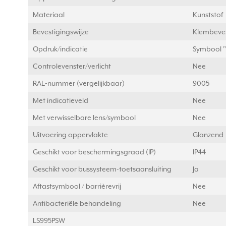
Materiaal
Kunststof
Bevestigingswijze
Klembeves
Opdruk/indicatie
Symbool "p
Controlevenster/verlicht
Nee
RAL-nummer (vergelijkbaar)
9005
Met indicatieveld
Nee
Met verwisselbare lens/symbool
Nee
Uitvoering oppervlakte
Glanzend
Geschikt voor beschermingsgraad (IP)
IP44
Geschikt voor bussysteem-toetsaansluiting
Ja
Aftastsymbool / barrièrevrij
Nee
Antibacteriële behandeling
Nee
LS995PSW