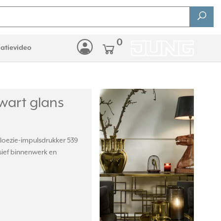
0
latievideo
wart glans
loezie-impulsdrukker 539
sief binnenwerk en