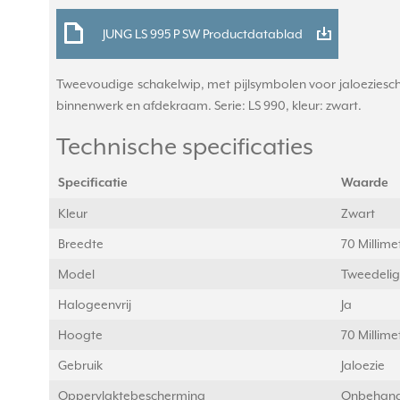
JUNG LS 995 P SW Productdatablad
Tweevoudige schakelwip, met pijlsymbolen voor jaloeziescha
binnenwerk en afdekraam. Serie: LS 990, kleur: zwart.
Technische specificaties
Specificatie
Waarde
Kleur
Zwart
Breedte
70 Millim
Model
Tweedelig
Halogeenvrij
Ja
Hoogte
70 Millim
Gebruik
Jaloezie
Oppervlaktebescherming
Onbehand