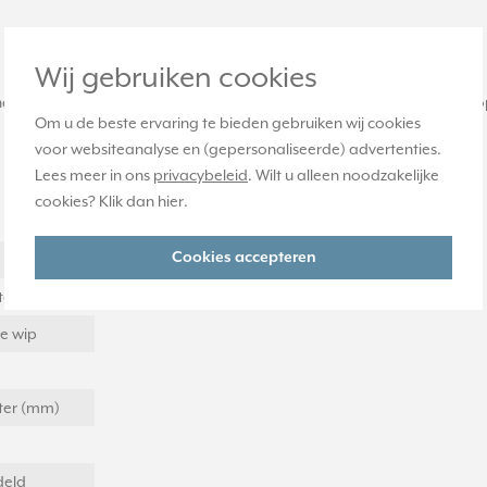
Wij gebruiken cookies
kelaar 509 VU of jaloezie-impulsdrukker 539 VU. Gemaakt van Duroplas
Om u de beste ervaring te bieden gebruiken wij cookies
voor websiteanalyse en (gepersonaliseerde) advertenties.
Lees meer in ons
privacybeleid
. Wilt u alleen noodzakelijke
cookies? Klik dan
hier
.
Cookies accepteren
eter (mm)
e wip
eter (mm)
eld