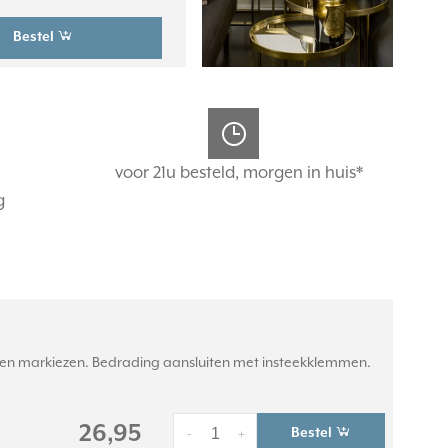
Bestel
voor 21u besteld, morgen in huis*
g
en en markiezen. Bedrading aansluiten met insteekklemmen.
26,95
Bestel
-
+