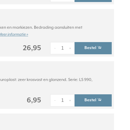
uiken en markiezen. Bedrading aansluiten met
Meer informatie »
26,95
Bestel
-
+
oplast: zeer krasvast en glanzend. Serie: LS 990,
6,95
Bestel
-
+