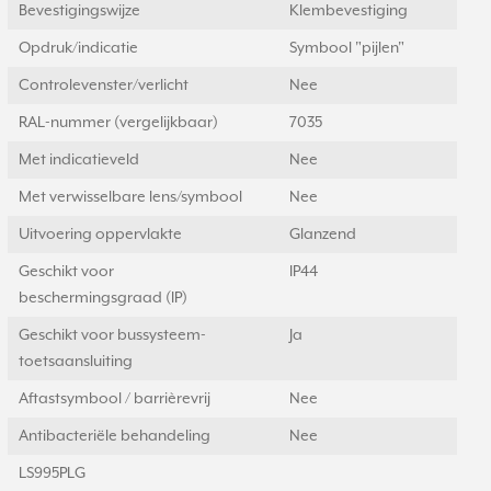
Bevestigingswijze
Klembevestiging
Opdruk/indicatie
Symbool "pijlen"
Controlevenster/verlicht
Nee
RAL-nummer (vergelijkbaar)
7035
Met indicatieveld
Nee
Met verwisselbare lens/symbool
Nee
Uitvoering oppervlakte
Glanzend
Geschikt voor
IP44
beschermingsgraad (IP)
Geschikt voor bussysteem-
Ja
toetsaansluiting
Aftastsymbool / barrièrevrij
Nee
Antibacteriële behandeling
Nee
LS995PLG