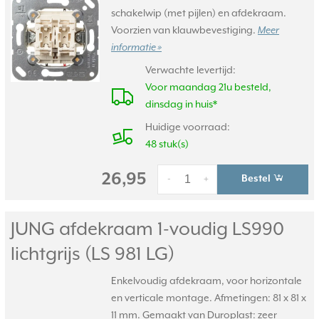
schakelwip (met pijlen) en afdekraam.
Voorzien van klauwbevestiging.
Meer
informatie »
Verwachte levertijd:
Voor maandag 21u besteld,
dinsdag in huis*
Huidige voorraad:
48 stuk(s)
26,95
Bestel
-
+
JUNG afdekraam 1-voudig LS990
lichtgrijs (LS 981 LG)
Enkelvoudig afdekraam, voor horizontale
en verticale montage. Afmetingen: 81 x 81 x
11 mm. Gemaakt van Duroplast: zeer