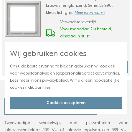
krasvast en glanzend. Serie: LS 990,
kleur: lichtgrijs.
Meer informatie »
Verwachte levertijd:
Voor maandag 21u besteld,
dinsdag in huis*
Huidige voorraad:
Wij gebruiken cookies
118 stuk(s)
6,95
Om u de beste ervaring te bieden gebruiken wij cookies
Bestel
-
+
voor websiteanalyse en (gepersonaliseerde) advertenties.
Lees meer in ons
privacybeleid
. Wilt u alleen noodzakelijke
Productomschrijving
cookies? Klik dan
hier
.
Cookies accepteren
JUNG LS 995 P LG Productdatablad
Tweevoudige schakelwip, met pijlsymbolen voor
jaloezieschakelaar 509 VU of jaloezie-impulsdrukker 539 VU.