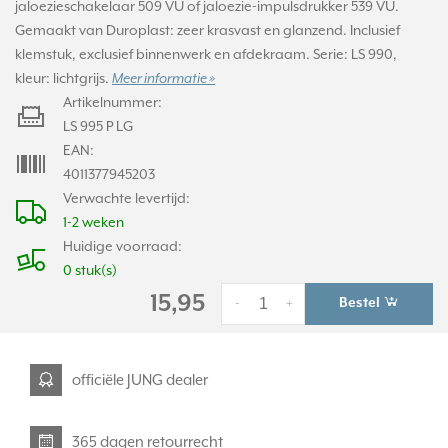
jaloezieschakelaar 509 VU of jaloezie-impulsdrukker 539 VU.
Gemaakt van Duroplast: zeer krasvast en glanzend. Inclusief
klemstuk, exclusief binnenwerk en afdekraam. Serie: LS 990,
kleur: lichtgrijs.
Meer informatie »
Artikelnummer:
LS 995 P LG
EAN:
4011377945203
Verwachte levertijd:
1-2 weken
Huidige voorraad:
0 stuk(s)
15,95
Bestel
-
+
officiële JUNG dealer
365 dagen retourrecht