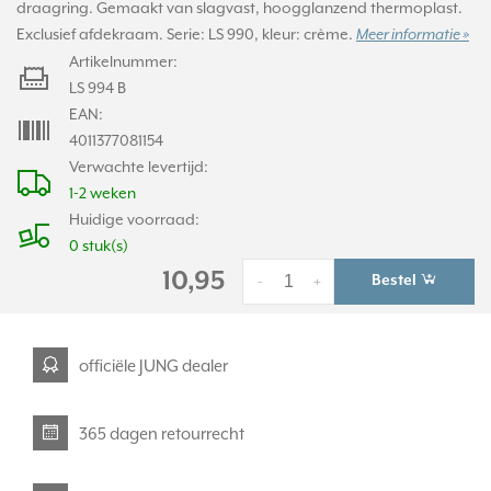
draagring. Gemaakt van slagvast, hoogglanzend thermoplast.
Exclusief afdekraam. Serie: LS 990, kleur: crème.
Meer informatie »
Artikelnummer:
LS 994 B
EAN:
4011377081154
Verwachte levertijd:
1-2 weken
Huidige voorraad:
0 stuk(s)
10,95
Bestel
-
+
officiële JUNG dealer
365 dagen retourrecht