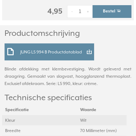
4,95
Bestel
-
+
Productomschrijving
JUNG LS 994 B Productdatablad
Blinde afdekking met klembevestiging. Wordt geleverd met
draagring. Gemaakt van slagvast, hoogglanzend thermoplast.
Exclusief afdekraam. Serie: LS 990, kleur: crème.
Technische specificaties
Specificatie
Waarde
Kleur
Wit
Breedte
70 Millimeter (mm)