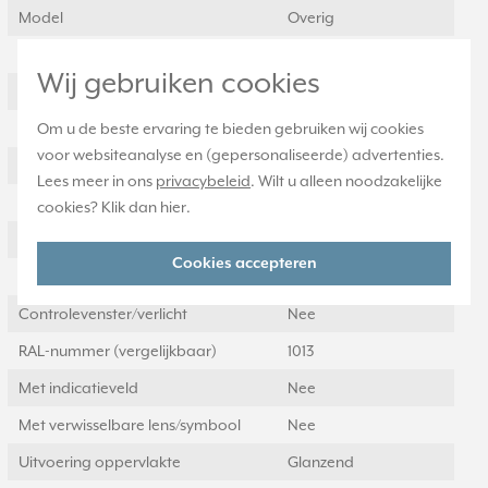
Model
Overig
Halogeenvrij
Ja
Wij gebruiken cookies
Hoogte
70 Millimeter (mm)
Om u de beste ervaring te bieden gebruiken wij cookies
Gebruik
Blindplaat
voor websiteanalyse en (gepersonaliseerde) advertenties.
Oppervlaktebescherming
Overig
Lees meer in ons
privacybeleid
. Wilt u alleen noodzakelijke
Materiaal
Kunststof
cookies? Klik dan
hier
.
Bevestigingswijze
Inklemmen (snap)
Cookies accepteren
Opdruk/indicatie
Geen
Controlevenster/verlicht
Nee
RAL-nummer (vergelijkbaar)
1013
Met indicatieveld
Nee
Met verwisselbare lens/symbool
Nee
Uitvoering oppervlakte
Glanzend